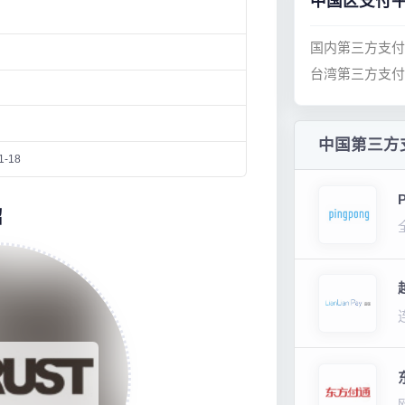
中国区支付
国内第三方支付
台湾第三方支付
中国第三方
1-18
绍