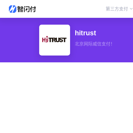
第三方支付
hitrust
北京网际威信支付！