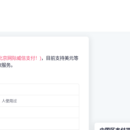
(北京网际威信支付！)
，目前支持美元等
款服务。
.
人使用过