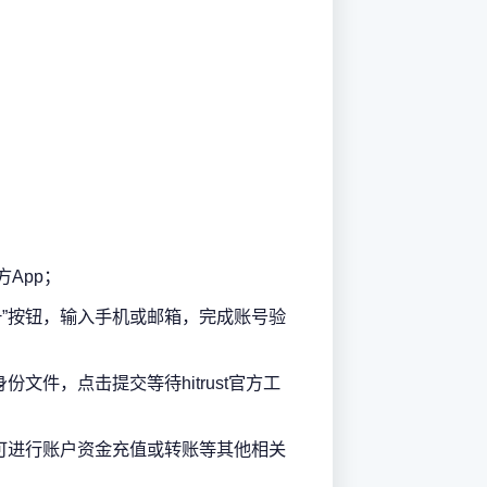
官方App；
“注册”按钮，输入手机或邮箱，完成账号验
文件，点击提交等待hitrust官方工
可进行账户资金充值或转账等其他相关