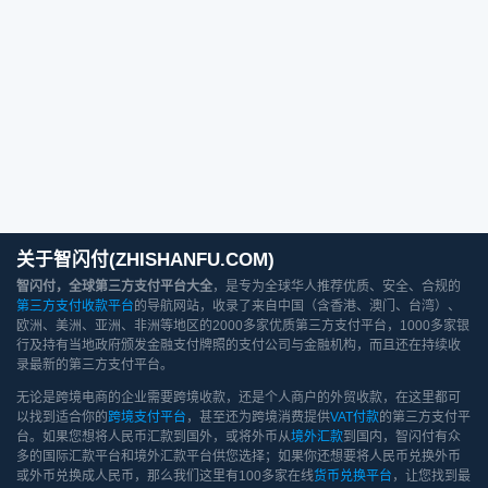
关于智闪付(ZHISHANFU.COM)
智闪付，全球第三方支付平台大全
，是专为全球华人推荐优质、安全、合规的
第三方支付收款平台
的导航网站，收录了来自中国（含香港、澳门、台湾）、
欧洲、美洲、亚洲、非洲等地区的2000多家优质第三方支付平台，1000多家银
行及持有当地政府颁发金融支付牌照的支付公司与金融机构，而且还在持续收
录最新的第三方支付平台。
无论是跨境电商的企业需要跨境收款，还是个人商户的外贸收款，在这里都可
以找到适合你的
跨境支付平台
，甚至还为跨境消费提供
VAT付款
的第三方支付平
台。如果您想将人民币汇款到国外，或将外币从
境外汇款
到国内，智闪付有众
多的国际汇款平台和境外汇款平台供您选择；如果你还想要将人民币兑换外币
或外币兑换成人民币，那么我们这里有100多家在线
货币兑换平台
，让您找到最