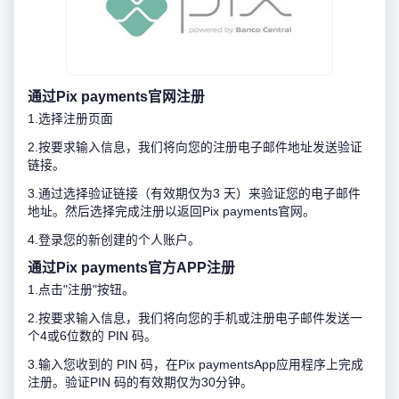
通过Pix payments官网注册
1.选择注册页面
2.按要求输入信息，我们将向您的注册电子邮件地址发送验证
链接。
3.通过选择验证链接（有效期仅为3 天）来验证您的电子邮件
地址。然后选择完成注册以返回Pix payments官网。
4.登录您的新创建的个人账户。
通过Pix payments官方APP注册
1.点击"注册"按钮。
2.按要求输入信息，我们将向您的手机或注册电子邮件发送一
个4或6位数的 PIN 码。
3.输入您收到的 PIN 码，在Pix paymentsApp应用程序上完成
注册。验证PIN 码的有效期仅为30分钟。