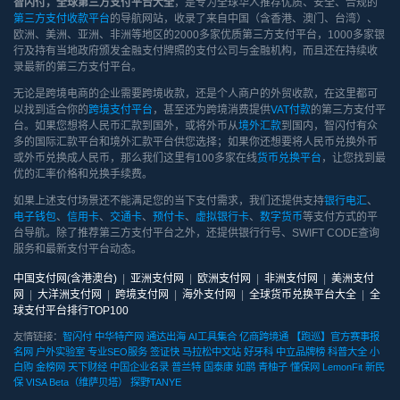
智闪付，全球第三方支付平台大全
，是专为全球华人推荐优质、安全、合规的
第三方支付收款平台
的导航网站，收录了来自中国（含香港、澳门、台湾）、
欧洲、美洲、亚洲、非洲等地区的2000多家优质第三方支付平台，1000多家银
行及持有当地政府颁发金融支付牌照的支付公司与金融机构，而且还在持续收
录最新的第三方支付平台。
无论是跨境电商的企业需要跨境收款，还是个人商户的外贸收款，在这里都可
以找到适合你的
跨境支付平台
，甚至还为跨境消费提供
VAT付款
的第三方支付平
台。如果您想将人民币汇款到国外，或将外币从
境外汇款
到国内，智闪付有众
多的国际汇款平台和境外汇款平台供您选择；如果你还想要将人民币兑换外币
或外币兑换成人民币，那么我们这里有100多家在线
货币兑换平台
，让您找到最
优的汇率价格和兑换手续费。
如果上述支付场景还不能满足您的当下支付需求，我们还提供支持
银行电汇
、
电子钱包
、
信用卡
、
交通卡
、
预付卡
、
虚拟银行卡
、
数字货币
等支付方式的平
台导航。除了推荐第三方支付平台之外，还提供银行行号、SWIFT CODE查询
服务和最新支付平台动态。
中国支付网(含港澳台)
|
亚洲支付网
|
欧洲支付网
|
非洲支付网
|
美洲支付
网
|
大洋洲支付网
|
跨境支付网
|
海外支付网
|
全球货币兑换平台大全
|
全
球支付平台排行TOP100
友情链接：
智闪付
中华特产网
通达出海
AI工具集合
亿商跨境通
【跑巡】官方赛事报
名网
户外实验室
专业SEO服务
签证快
马拉松中文站
好牙科
中立品牌榜
科普大全
小
白购
金榜网
天下财经
中国企业名录
普兰特
国泰康
如鹊
青柚子
懂保网
LemonFit
新民
保
VISA Beta（维萨贝塔）
探野TANYE