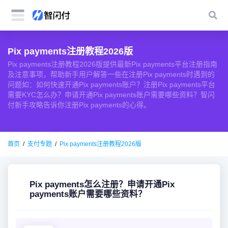
Pix payments注册教程2026版
Pix payments注册教程2026版提供最新Pix payments平台注册指南
及注意事项，帮助新手用户解答一些在注册Pix payments时遇到的
问题如：如何快速开通Pix payments账户？注册Pix payments平台
需要KYC怎么办？申请开通Pix payments账户需要哪些资料？智闪
付新手攻略告诉你注册Pix payments的心得。
首页
支付专题
Pix payments注册教程2026版
Pix payments怎么注册？申请开通Pix
payments账户需要哪些资料？