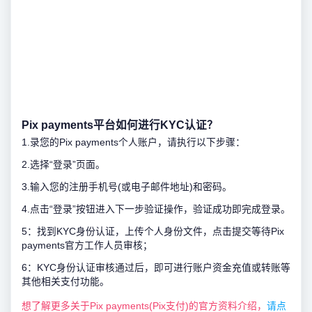
Pix payments平台如何进行KYC认证？
1.录您的Pix payments个人账户，请执行以下步骤：
2.选择“登录”页面。
3.输入您的注册手机号(或电子邮件地址)和密码。
4.点击“登录”按钮进入下一步验证操作，验证成功即完成登录。
5：找到KYC身份认证，上传个人身份文件，点击提交等待Pix
payments官方工作人员审核；
6：KYC身份认证审核通过后，即可进行账户资金充值或转账等
其他相关支付功能。
想了解更多关于Pix payments(Pix支付)的官方资料介绍，
请点