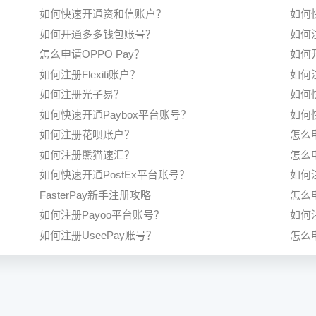
如何快速开通资和信账户？
如何
如何开通多多钱包账号？
如何
怎么申请OPPO Pay？
如何开
如何注册Flexiti账户？
如何注
如何注册光子易？
如何
如何快速开通Paybox平台账号？
如何快
如何注册花呗账户？
怎么申
如何注册熊猫速汇？
怎么申
如何快速开通PostEx平台账号？
如何注
FasterPay新手注册攻略
怎么
如何注册Payoo平台账号？
如何
如何注册UseePay账号？
怎么申