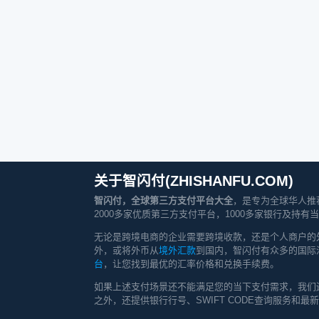
关于智闪付(ZHISHANFU.COM)
智闪付，全球第三方支付平台大全
，是专为全球华人推
2000多家优质第三方支付平台，1000多家银行及
无论是跨境电商的企业需要跨境收款，还是个人商户的
外，或将外币从
境外汇款
到国内，智闪付有众多的国际
台
，让您找到最优的汇率价格和兑换手续费。
如果上述支付场景还不能满足您的当下支付需求，我们
之外，还提供银行行号、SWIFT CODE查询服务和最