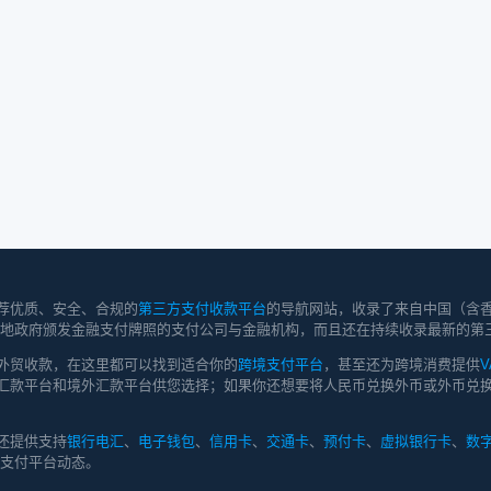
荐优质、安全、合规的
第三方支付收款平台
的导航网站，收录了来自中国（含
持有当地政府颁发金融支付牌照的支付公司与金融机构，而且还在持续收录最新的第
外贸收款，在这里都可以找到适合你的
跨境支付平台
，甚至还为跨境消费提供
V
汇款平台和境外汇款平台供您选择；如果你还想要将人民币兑换外币或外币兑换
还提供支持
银行电汇
、
电子钱包
、
信用卡
、
交通卡
、
预付卡
、
虚拟银行卡
、
数
新支付平台动态。