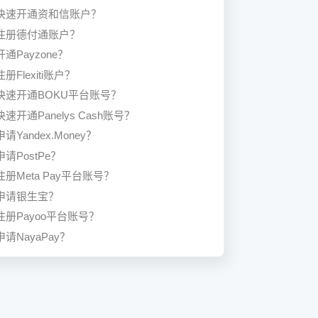
快速开通资和信账户？
注册德付通账户？
通Payzone？
册Flexiti账户？
快速开通BOKU平台账号？
速开通Panelys Cash账号？
请Yandex.Money？
请PostPe？
册Meta Pay平台账号？
申请银生宝？
注册Payoo平台账号？
请NayaPay？