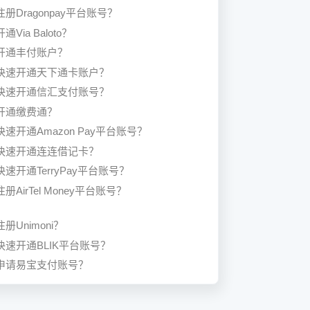
册Dragonpay平台账号？
通Via Baloto？
开通丰付账户？
快速开通天下通卡账户？
快速开通信汇支付账号？
开通缴费通？
速开通Amazon Pay平台账号？
快速开通连连借记卡？
速开通TerryPay平台账号？
册AirTel Money平台账号？
册Unimoni？
快速开通BLIK平台账号？
申请易宝支付账号？