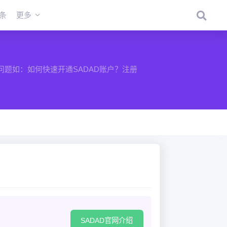
条
更多
的问题如：如何快速开通SADAD账户？注册
SADAD官网介绍