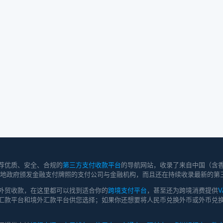
荐优质、安全、合规的
第三方支付收款平台
的导航网站，收录了来自中国（含
持有当地政府颁发金融支付牌照的支付公司与金融机构，而且还在持续收录最新的第
外贸收款，在这里都可以找到适合你的
跨境支付平台
，甚至还为跨境消费提供
V
汇款平台和境外汇款平台供您选择；如果你还想要将人民币兑换外币或外币兑换