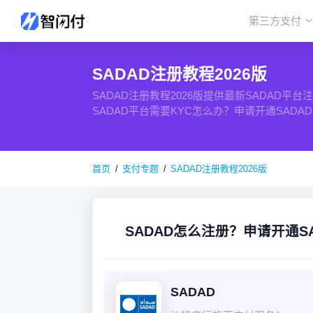
第三方支付
SADAD注册教程2026版
SADAD注册教程2026版提供最新SADAD
SADAD平台需要KYC怎么办？申请开通SAD
首页
支付专题
SADAD注册教程2026版
SADAD怎么注册？申请开通S
SADAD