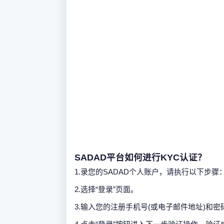
SADAD平台如何进行KYC认证？
1.录您的SADAD个人账户，请执行以下步骤
2.选择“登录”页面。
3.输入您的注册手机号(或电子邮件地址)和密