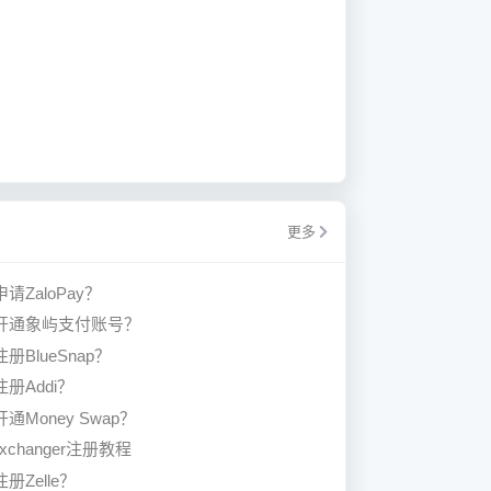
更多
请ZaloPay？
开通象屿支付账号？
册BlueSnap？
册Addi？
通Money Swap？
Exchanger注册教程
册Zelle？