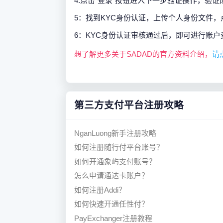
4.点击“登录”按钮进入下一步验证操作，验
5：找到KYC身份认证，上传个人身份文件，
6：KYC身份认证审核通过后，即可进行账
想了解更多关于SADAD的官方资料介绍，
请
第三方支付平台注册攻略
NganLuong新手注册攻略
如何注册随行付平台账号？
如何开通象屿支付账号？
怎么申请通达卡账户？
如何注册Addi？
如何快速开通任性付？
PayExchanger注册教程