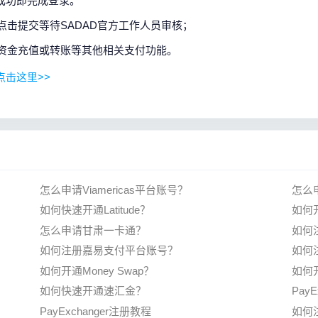
证成功即完成登录。
点击提交等待SADAD官方工作人员审核；
户资金充值或转账等其他相关支付功能。
点击这里>>
怎么申请Viamericas平台账号？
怎么申
如何快速开通Latitude？
如何
怎么申请甘肃一卡通？
如何注
如何注册嘉易支付平台账号？
如何注
如何开通Money Swap？
如何开
如何快速开通速汇金？
Pay
PayExchanger注册教程
如何注