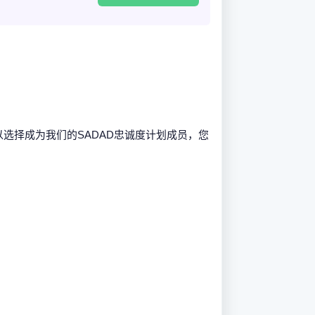
以选择成为我们的SADAD忠诚度计划成员，您