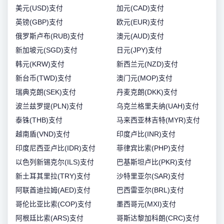
美元(USD)支付
加元(CAD)支付
英镑(GBP)支付
欧元(EUR)支付
俄罗斯卢布(RUB)支付
澳元(AUD)支付
新加坡元(SGD)支付
日元(JPY)支付
韩元(KRW)支付
新西兰元(NZD)支付
新台币(TWD)支付
澳门元(MOP)支付
瑞典克朗(SEK)支付
丹麦克朗(DKK)支付
波兰兹罗提(PLN)支付
乌克兰格里夫纳(UAH)支付
泰铢(THB)支付
马来西亚林吉特(MYR)支付
越南盾(VND)支付
印度卢比(INR)支付
印度尼西亚卢比(IDR)支付
菲律宾比索(PHP)支付
以色列新锡克尔(ILS)支付
巴基斯坦卢比(PKR)支付
新土耳其里拉(TRY)支付
沙特里亚尔(SAR)支付
阿联酋迪拉姆(AED)支付
巴西雷亚尔(BRL)支付
哥伦比亚比索(COP)支付
墨西哥元(MXI)支付
阿根廷比索(ARS)支付
哥斯达黎加科朗(CRC)支付