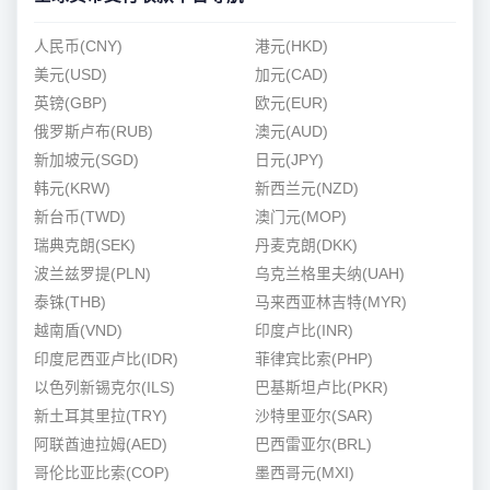
人民币(CNY)
港元(HKD)
美元(USD)
加元(CAD)
英镑(GBP)
欧元(EUR)
俄罗斯卢布(RUB)
澳元(AUD)
新加坡元(SGD)
日元(JPY)
韩元(KRW)
新西兰元(NZD)
新台币(TWD)
澳门元(MOP)
瑞典克朗(SEK)
丹麦克朗(DKK)
波兰兹罗提(PLN)
乌克兰格里夫纳(UAH)
泰铢(THB)
马来西亚林吉特(MYR)
越南盾(VND)
印度卢比(INR)
印度尼西亚卢比(IDR)
菲律宾比索(PHP)
以色列新锡克尔(ILS)
巴基斯坦卢比(PKR)
新土耳其里拉(TRY)
沙特里亚尔(SAR)
阿联酋迪拉姆(AED)
巴西雷亚尔(BRL)
哥伦比亚比索(COP)
墨西哥元(MXI)