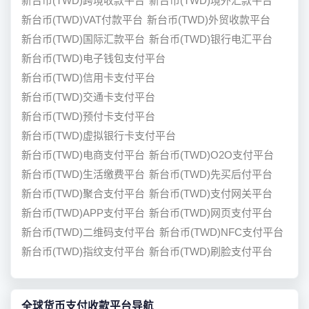
新台币(TWD)跨境收款平台
新台币(TWD)境外汇款平台
新台币(TWD)VAT付款平台
新台币(TWD)外贸收款平台
新台币(TWD)国际汇款平台
新台币(TWD)银行电汇平台
新台币(TWD)电子钱包支付平台
新台币(TWD)信用卡支付平台
新台币(TWD)交通卡支付平台
新台币(TWD)预付卡支付平台
新台币(TWD)虚拟银行卡支付平台
新台币(TWD)电商支付平台
新台币(TWD)O2O支付平台
新台币(TWD)生活缴费平台
新台币(TWD)先买后付平台
新台币(TWD)聚合支付平台
新台币(TWD)支付网关平台
新台币(TWD)APP支付平台
新台币(TWD)网页支付平台
新台币(TWD)二维码支付平台
新台币(TWD)NFC支付平台
新台币(TWD)指纹支付平台
新台币(TWD)刷脸支付平台
全球货币支付收款平台导航