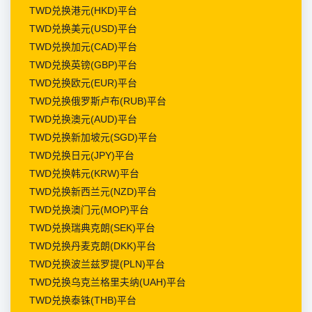
TWD兑换港元(HKD)平台
TWD兑换美元(USD)平台
TWD兑换加元(CAD)平台
TWD兑换英镑(GBP)平台
TWD兑换欧元(EUR)平台
TWD兑换俄罗斯卢布(RUB)平台
TWD兑换澳元(AUD)平台
TWD兑换新加坡元(SGD)平台
TWD兑换日元(JPY)平台
TWD兑换韩元(KRW)平台
TWD兑换新西兰元(NZD)平台
TWD兑换澳门元(MOP)平台
TWD兑换瑞典克朗(SEK)平台
TWD兑换丹麦克朗(DKK)平台
TWD兑换波兰兹罗提(PLN)平台
TWD兑换乌克兰格里夫纳(UAH)平台
TWD兑换泰铢(THB)平台