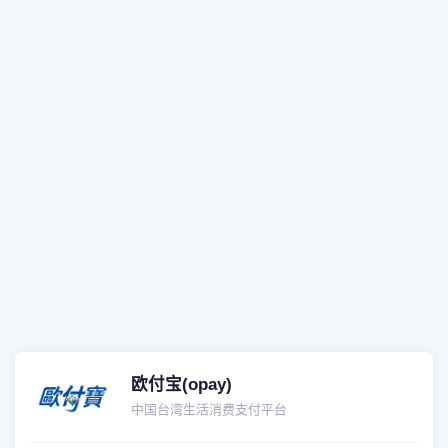
欧付宝(opay)
中国台湾生活消费支付平台