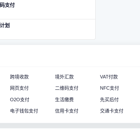
码支付
计划
跨境收款
境外汇款
VAT付款
网页支付
二维码支付
NFC支付
O2O支付
生活缴费
先买后付
电子钱包支付
信用卡支付
交通卡支付