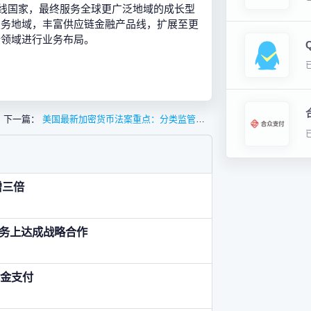
沿线国家，最终服务全球更广泛地域的成长型
服务地域，丰富供应链金融产品线，扩展至更
新领域进行业务布局。
下一篇：
美国最新加密货币法案重点：分类监管，鼓励比特币支付
增三倍
付业务上达成战略合作
现金支付