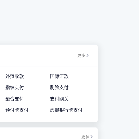
更多
外贸收款
国际汇款
指纹支付
刷脸支付
聚合支付
支付网关
预付卡支付
虚拟银行卡支付
更多