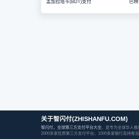
孟加拉塔卡(BDT)支付
巴林
关于智闪付(ZHISHANFU.COM)
智闪付，全球第三方支付平台大全
，是专为全球华人推
2000多家优质第三方支付平台，1000多家银行及