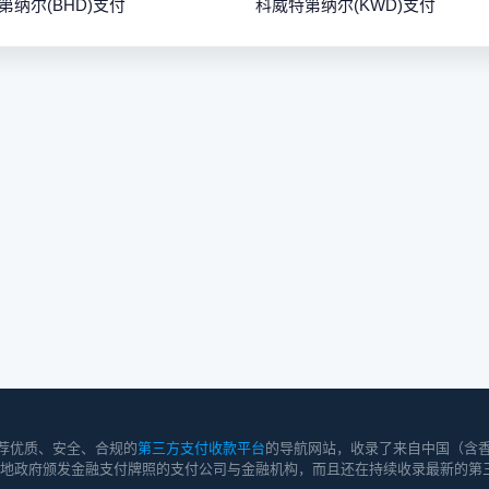
第纳尔(BHD)支付
科威特第纳尔(KWD)支付
荐优质、安全、合规的
第三方支付收款平台
的导航网站，收录了来自中国（含
持有当地政府颁发金融支付牌照的支付公司与金融机构，而且还在持续收录最新的第