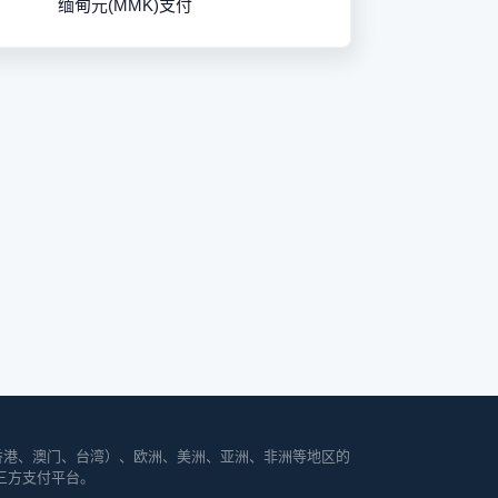
缅甸元(MMK)支付
香港、澳门、台湾）、欧洲、美洲、亚洲、非洲等地区的
三方支付平台。