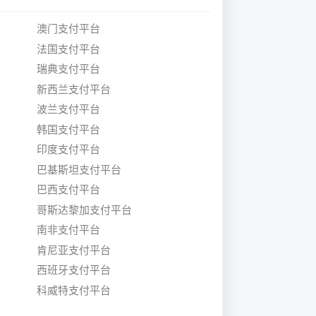
澳门支付平台
法国支付平台
瑞典支付平台
新西兰支付平台
波兰支付平台
韩国支付平台
印度支付平台
巴基斯坦支付平台
巴西支付平台
哥斯达黎加支付平台
南非支付平台
肯尼亚支付平台
西班牙支付平台
科威特支付平台