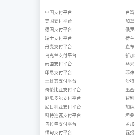
中国支付平台
台湾
美国支付平台
加拿
德国支付平台
俄罗
瑞士支付平台
荷兰
丹麦支付平台
直布
乌克兰支付平台
新加
泰国支付平台
马来
印尼支付平台
菲律
土耳其支付平台
沙特
哥伦比亚支付平台
墨西
厄瓜多尔支付平台
智利
尼日利亚支付平台
加纳
科特迪瓦支付平台
坦桑
乌拉圭支付平台
孟加
缅甸支付平台
瓦努