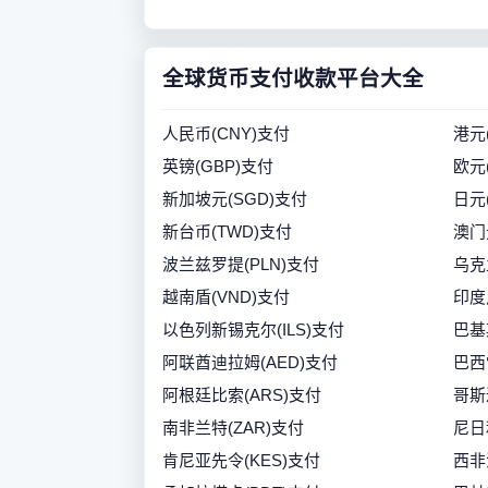
全球货币支付收款平台大全
人民币(CNY)支付
港元
英镑(GBP)支付
欧元
新加坡元(SGD)支付
日元
新台币(TWD)支付
澳门
波兰兹罗提(PLN)支付
乌克
越南盾(VND)支付
印度
以色列新锡克尔(ILS)支付
巴基
阿联酋迪拉姆(AED)支付
巴西
阿根廷比索(ARS)支付
哥斯
南非兰特(ZAR)支付
尼日
肯尼亚先令(KES)支付
西非