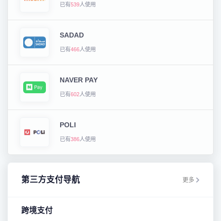
已有
539
人使用
SADAD
已有
466
人使用
NAVER PAY
已有
602
人使用
POLI
已有
386
人使用
第三方支付导航
更多
跨境支付