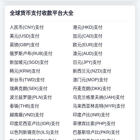
全球货币支付收款平台大全
人民币(CNY)支付
港元(HKD)支付
美元(USD)支付
加元(CAD)支付
英镑(GBP)支付
欧元(EUR)支付
俄罗斯卢布(RUB)支付
澳元(AUD)支付
新加坡元(SGD)支付
日元(JPY)支付
韩元(KRW)支付
新西兰元(NZD)支付
新台币(TWD)支付
澳门元(MOP)支付
瑞典克朗(SEK)支付
丹麦克朗(DKK)支付
波兰兹罗提(PLN)支付
乌克兰格里夫纳(UAH)支付
泰铢(THB)支付
马来西亚林吉特(MYR)支付
越南盾(VND)支付
印度卢比(INR)支付
印度尼西亚卢比(IDR)支付
菲律宾比索(PHP)支付
以色列新锡克尔(ILS)支付
巴基斯坦卢比(PKR)支付