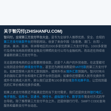
关于智闪付(ZHISHANFU.COM)
智闪付，全球第三方支付平台大全
，是专为全球华人推荐优质、安全、合规的
第三方支付收款平台
的导航网站，收录了来自中国（含香港、澳门、台湾）、
欧洲、美洲、亚洲、非洲等地区的2000多家优质第三方支付平台，1000多家银
行及持有当地政府颁发金融支付牌照的支付公司与金融机构，而且还在持续收
录最新的第三方支付平台。
无论是跨境电商的企业需要跨境收款，还是个人商户的外贸收款，在这里都可
以找到适合你的
跨境支付平台
，甚至还为跨境消费提供
VAT付款
的第三方支付平
台。如果您想将人民币汇款到国外，或将外币从
境外汇款
到国内，智闪付有众
多的国际汇款平台和境外汇款平台供您选择；如果你还想要将人民币兑换外币
或外币兑换成人民币，那么我们这里有100多家在线
货币兑换平台
，让您找到最
优的汇率价格和兑换手续费。
如果上述支付场景还不能满足您的当下支付需求，我们还提供支持
银行电汇
、
电子钱包
、
信用卡
、
交通卡
、
预付卡
、
虚拟银行卡
、
数字货币
等支付方式的平
台导航。除了推荐第三方支付平台之外，还提供银行行号、SWIFT CODE查询
服务和最新支付平台动态。