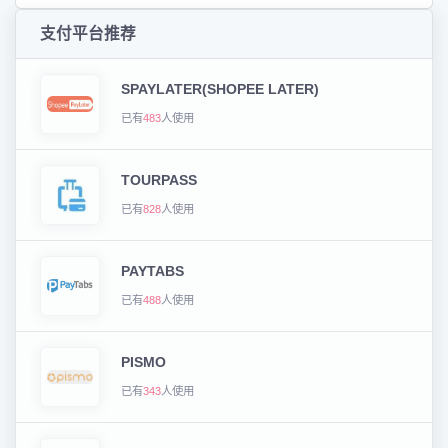
支付平台推荐
SPAYLATER(SHOPEE LATER)
已有
483
人使用
TOURPASS
已有
828
人使用
PAYTABS
已有
488
人使用
PISMO
已有
343
人使用