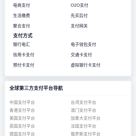
电商支付
O2O支付
生活缴费
先买后付
聚合支付
支付网关
支付方式
银行电汇
电子钱包支付
信用卡支付
交通卡支付
预付卡支付
虚拟银行卡支付
全球第三方支付平台导航
中国支付平台
台湾支付平台
香港支付平台
澳门支付平台
美国支付平台
加拿大支付平台
英国支付平台
法国支付平台
德国支付平台
俄罗斯支付平台