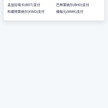
孟加拉塔卡(BDT)支付
巴林第纳尔(BHD)支付
科威特第纳尔(KWD)支付
缅甸元(MMK)支付