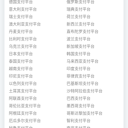
德国支付平台
俄罗斯支付平台
意大利支付平台
瑞典支付平台
瑞士支付平台
荷兰支付平台
澳大利亚支付平台
新西兰支付平台
丹麦支付平台
直布陀罗支付平台
比利时支付平台
波兰支付平台
乌克兰支付平台
新加坡支付平台
日本支付平台
韩国支付平台
泰国支付平台
马来西亚支付平台
越南支付平台
印度支付平台
印尼支付平台
菲律宾支付平台
以色列支付平台
巴基斯坦支付平台
土耳其支付平台
沙特阿拉伯支付平台
阿联酋支付平台
巴西支付平台
哥伦比亚支付平台
墨西哥支付平台
阿根廷支付平台
哥斯达黎加支付平台
厄瓜多尔支付平台
智利支付平台