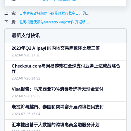
上一篇：
日本财务省将组建小组监督发行数字日元的可行性
下一篇：
驻阿根廷使馆与Mercado Pago合作 开通移动支付收费服务
最新支付快讯
2023年Q2 AlipayHK内地交易笔数环比增三倍
2023-07-28 17:16
Checkout.com与网易游戏在全球支付业务上达成战略合
作
2023-07-28 14:32
Visa报告：马来西亚70%消费者选择无现金支付
2023-07-28 09:22
老挝将与越南、泰国和柬埔寨开展跨境扫码支付
2023-07-26 15:04
汇丰推出基于大数据的跨境电商金融服务计划