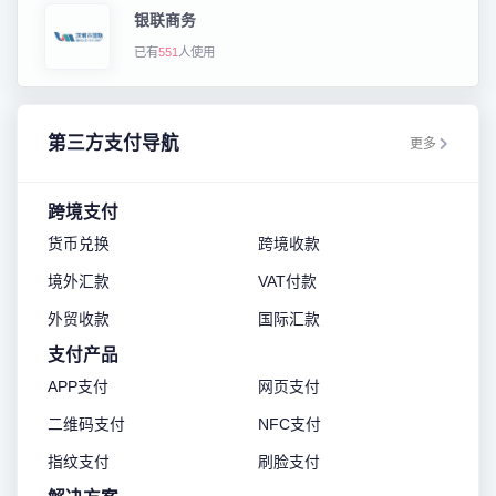
银联商务
已有
551
人使用
第三方支付导航
更多
跨境支付
货币兑换
跨境收款
境外汇款
VAT付款
外贸收款
国际汇款
支付产品
APP支付
网页支付
二维码支付
NFC支付
指纹支付
刷脸支付