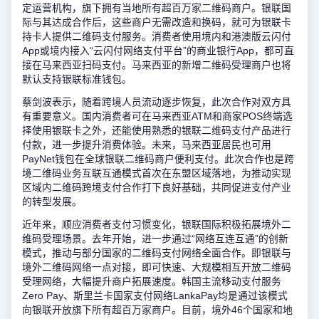
定运营机构，旗下拥有当地所有超百万家二维码商户。银联国
际与其达成合作后，这些商户无需改造和换码，就可为银联卡
持卡人提供二维码支付服务。消费者使用境内和港澳版云闪付
App或境内接入“云闪付网络支付平台”的商业银行App，都可直
接在马来西亚扫码支付。马来西亚的新增二维码受理商户也将
默认支持银联标准钱包。
蔡剑波表示，随着跨境人员流动逐步恢复，此次合作对双方具
有重要意义。国内消费者可在马来西亚ATM和商家POS终端选
择使用银联卡之外，还能使用熟悉的银联二维码支付产品进行
付款，进一步提升消费体验。未来，马来西亚居民也可用
PayNet钱包在全球银联二维码商户便利支付。此次合作也是跨
境二维码业务互联互通模式首次在东盟区域落地，为推动实现
区域内二维码跨境支付合作打下良好基础，共同促进支付产业
的转型发展。
近年来，顺应消费者支付习惯变化，银联国际积极拓展境外二
维码受理场景。去年开始，进一步通过“网络互连互通”的创新
模式，推动与部分国家的二维码支付网络全面合作。即银联与
境外二维码网络一点对接，即可快速、大规模相互开放二维码
受理网络，大幅提升商户拓展速度。韩国主流移动支付服务
Zero Pay、斯里兰卡国家支付网络LankaPay均是通过该模式
向银联开放旗下所有超百万家商户。目前，境外46个国家和地