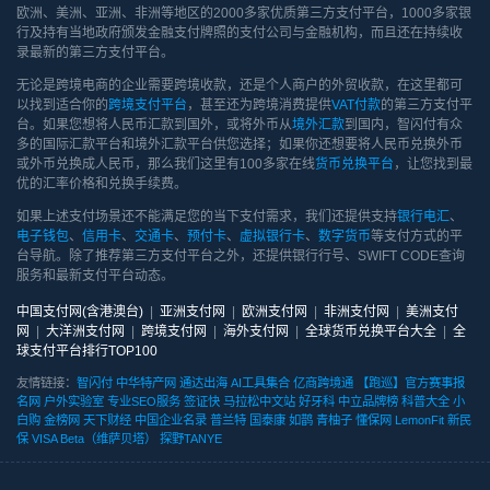
欧洲、美洲、亚洲、非洲等地区的2000多家优质第三方支付平台，1000多家银
行及持有当地政府颁发金融支付牌照的支付公司与金融机构，而且还在持续收
录最新的第三方支付平台。
无论是跨境电商的企业需要跨境收款，还是个人商户的外贸收款，在这里都可
以找到适合你的
跨境支付平台
，甚至还为跨境消费提供
VAT付款
的第三方支付平
台。如果您想将人民币汇款到国外，或将外币从
境外汇款
到国内，智闪付有众
多的国际汇款平台和境外汇款平台供您选择；如果你还想要将人民币兑换外币
或外币兑换成人民币，那么我们这里有100多家在线
货币兑换平台
，让您找到最
优的汇率价格和兑换手续费。
如果上述支付场景还不能满足您的当下支付需求，我们还提供支持
银行电汇
、
电子钱包
、
信用卡
、
交通卡
、
预付卡
、
虚拟银行卡
、
数字货币
等支付方式的平
台导航。除了推荐第三方支付平台之外，还提供银行行号、SWIFT CODE查询
服务和最新支付平台动态。
中国支付网(含港澳台)
|
亚洲支付网
|
欧洲支付网
|
非洲支付网
|
美洲支付
网
|
大洋洲支付网
|
跨境支付网
|
海外支付网
|
全球货币兑换平台大全
|
全
球支付平台排行TOP100
友情链接：
智闪付
中华特产网
通达出海
AI工具集合
亿商跨境通
【跑巡】官方赛事报
名网
户外实验室
专业SEO服务
签证快
马拉松中文站
好牙科
中立品牌榜
科普大全
小
白购
金榜网
天下财经
中国企业名录
普兰特
国泰康
如鹊
青柚子
懂保网
LemonFit
新民
保
VISA Beta（维萨贝塔）
探野TANYE