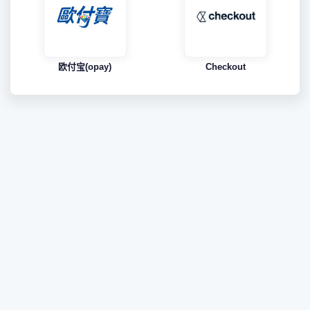
欧付宝(opay)
Checkout