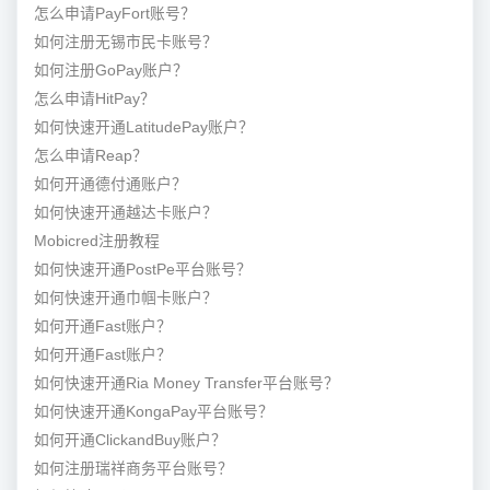
怎么申请PayFort账号？
如何注册无锡市民卡账号？
如何注册GoPay账户？
怎么申请HitPay？
如何快速开通LatitudePay账户？
怎么申请Reap？
如何开通德付通账户？
如何快速开通越达卡账户？
Mobicred注册教程
如何快速开通PostPe平台账号？
如何快速开通巾帼卡账户？
如何开通Fast账户？
如何开通Fast账户？
如何快速开通Ria Money Transfer平台账号？
如何快速开通KongaPay平台账号？
如何开通ClickandBuy账户？
如何注册瑞祥商务平台账号？