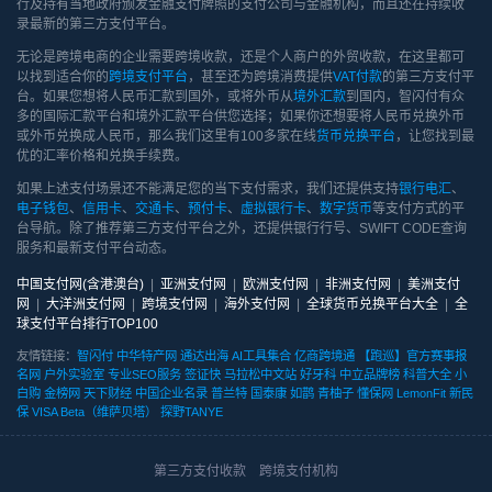
行及持有当地政府颁发金融支付牌照的支付公司与金融机构，而且还在持续收
录最新的第三方支付平台。
无论是跨境电商的企业需要跨境收款，还是个人商户的外贸收款，在这里都可
以找到适合你的
跨境支付平台
，甚至还为跨境消费提供
VAT付款
的第三方支付平
台。如果您想将人民币汇款到国外，或将外币从
境外汇款
到国内，智闪付有众
多的国际汇款平台和境外汇款平台供您选择；如果你还想要将人民币兑换外币
或外币兑换成人民币，那么我们这里有100多家在线
货币兑换平台
，让您找到最
优的汇率价格和兑换手续费。
如果上述支付场景还不能满足您的当下支付需求，我们还提供支持
银行电汇
、
电子钱包
、
信用卡
、
交通卡
、
预付卡
、
虚拟银行卡
、
数字货币
等支付方式的平
台导航。除了推荐第三方支付平台之外，还提供银行行号、SWIFT CODE查询
服务和最新支付平台动态。
中国支付网(含港澳台)
|
亚洲支付网
|
欧洲支付网
|
非洲支付网
|
美洲支付
网
|
大洋洲支付网
|
跨境支付网
|
海外支付网
|
全球货币兑换平台大全
|
全
球支付平台排行TOP100
友情链接：
智闪付
中华特产网
通达出海
AI工具集合
亿商跨境通
【跑巡】官方赛事报
名网
户外实验室
专业SEO服务
签证快
马拉松中文站
好牙科
中立品牌榜
科普大全
小
白购
金榜网
天下财经
中国企业名录
普兰特
国泰康
如鹊
青柚子
懂保网
LemonFit
新民
保
VISA Beta（维萨贝塔）
探野TANYE
第三方支付收款
跨境支付机构