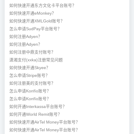
如何快速开通东方文化卡平台账号？
如何快速开通eMonkey？
如何快速开通XMLGold账号？
怎么申请SudPay平台账号？
如何注册Adyen？
如何注册Adyen？
如何注册中鼎支付账号？
潇湘支付(xxka)注册常见问题
如何快速开通Skyee？
怎么申请Stripe账号？
如何注册美的支付账号？
怎么申请Konfío账号？
怎么申请Konfío账号？
如何开通Interkassa平台账号？
如何开通World Remit账号？
如何快速开通AirTel Money平台账号？
如何快速开通AirTel Money平台账号？