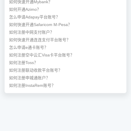
如何快速开通Mybank？
如何开通Azimo？
怎么申请Adapay平台账号？
如何快速开通Safaricom M-Pesa？
如何注册中网支付账户？
如何快速开通连连支付平台账号？
怎么申请e通卡账号？
如何注册空中云汇Visa卡平台账号？
如何注册Toss？
如何注册联动收款平台账号？
如何注册申城通账户？
如何注册InstaRem账号？