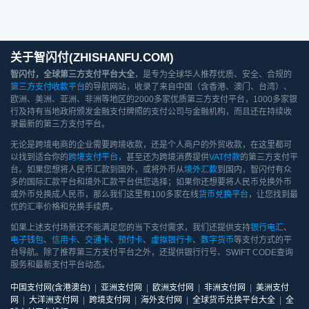
关于智闪付(ZHISHANFU.COM)
智闪付，全球第三方支付平台大全
，是专为全球华人推荐优质、安全、合规的
第三方支付收款平台
的导航网站，收录了来自中国（含香港、澳门、台湾）、
欧洲、美洲、亚洲、非洲等地区的2000多家优质第三方支付平台，1000多家银
行及持有当地政府颁发金融支付牌照的支付公司与金融机构，而且还在持续收
录最新的第三方支付平台。
无论是跨境电商的企业需要跨境收款，还是个人商户的外贸收款，在这里都可
以找到适合你的
跨境支付平台
，甚至还为跨境消费提供
VAT付款
的第三方支付平
台。如果您想将人民币汇款到国外，或将外币从
境外汇款
到国内，智闪付有众
多的国际汇款平台和境外汇款平台供您选择；如果你还想要将人民币兑换外币
或外币兑换成人民币，那么我们这里有100多家在线
货币兑换平台
，让您找到最
优的汇率价格和兑换手续费。
如果上述支付场景还不能满足您的当下支付需求，我们还提供支持
银行电汇
、
电子钱包
、
信用卡
、
交通卡
、
预付卡
、
虚拟银行卡
、
数字货币
等支付方式的平
台导航。除了推荐第三方支付平台之外，还提供银行行号、SWIFT CODE查询
服务和最新支付平台动态。
中国支付网(含港澳台)
|
亚洲支付网
|
欧洲支付网
|
非洲支付网
|
美洲支付
网
|
大洋洲支付网
|
跨境支付网
|
海外支付网
|
全球货币兑换平台大全
|
全