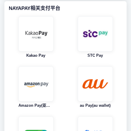
NAYAPAY相关支付平台
Kakao Pay
STC Pay
Amazon Pay(亚马逊支付)
au Pay(au wallet)