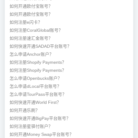
如何开通欧付宝账号？
如何开通欧付宝账号？
如何注册e闪卡？
如何注册CoralGlobal账号？
如何注册速汇金账号？
如何快速开通SADAD平台账号？
怎么申请Anchor账户？
如何注册Shopify Payments？
如何注册Shopify Payments？
怎么申请Openbucks账户？
怎么申请dLocal平台账号？
怎么申请TourPass平台账号？
如何快速开通World First？
如何开通乐刷？
如何快速开通BigPay平台账号？
如何注册星驿付账户？
如何开通Money Swap平台账号？