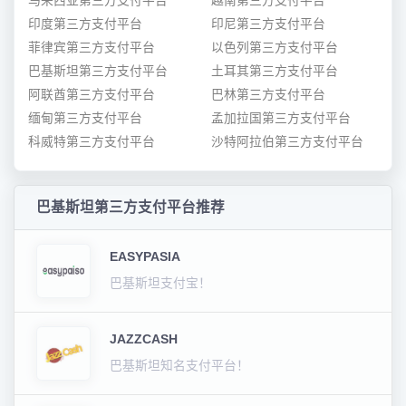
马来西亚第三方支付平台
越南第三方支付平台
印度第三方支付平台
印尼第三方支付平台
菲律宾第三方支付平台
以色列第三方支付平台
巴基斯坦第三方支付平台
土耳其第三方支付平台
阿联酋第三方支付平台
巴林第三方支付平台
缅甸第三方支付平台
孟加拉国第三方支付平台
科威特第三方支付平台
沙特阿拉伯第三方支付平台
巴基斯坦第三方支付平台推荐
EASYPASIA
巴基斯坦支付宝！
JAZZCASH
巴基斯坦知名支付平台！