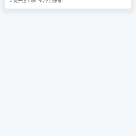
如何开通RoyalPay平台账号？