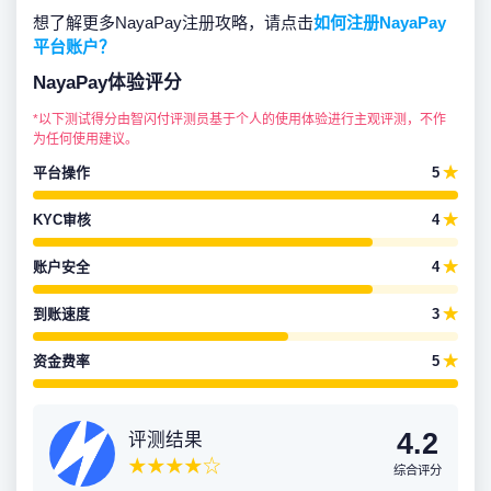
想了解更多NayaPay注册攻略，请点击
如何注册NayaPay
平台账户？
NayaPay体验评分
*以下测试得分由智闪付评测员基于个人的使用体验进行主观评测，不作
为任何使用建议。
平台操作
5
★
KYC审核
4
★
账户安全
4
★
到账速度
3
★
资金费率
5
★
4.2
评测结果
★★★★☆
综合评分