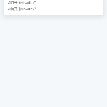
如何开通Airwallex？
如何开通Airwallex？