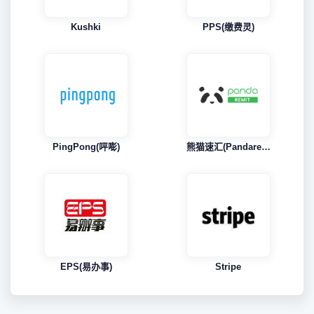
Kushki
PPS(缴费灵)
PingPong(呯嘭)
熊猫速汇(Pandaremit)
EPS(易办事)
Stripe