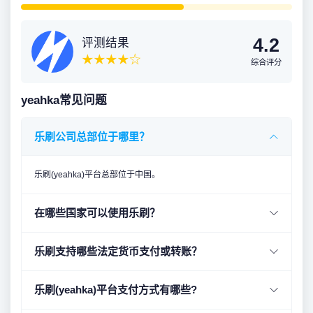
4.2
评测结果
★★★★☆
综合评分
yeahka常见问题
乐刷公司总部位于哪里？
乐刷(yeahka)平台总部位于中国。
在哪些国家可以使用乐刷？
乐刷支持哪些法定货币支付或转账？
乐刷(yeahka)平台支付方式有哪些?