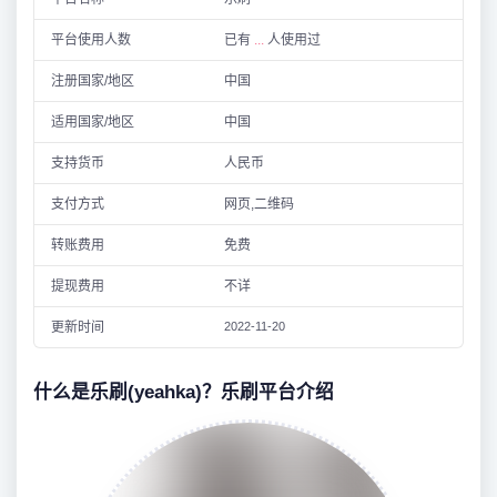
平台使用人数
已有
...
人使用过
注册国家/地区
中国
适用国家/地区
中国
支持货币
人民币
支付方式
网页,二维码
转账费用
免费
提现费用
不详
更新时间
2022-11-20
什么是乐刷(yeahka)？乐刷平台介绍