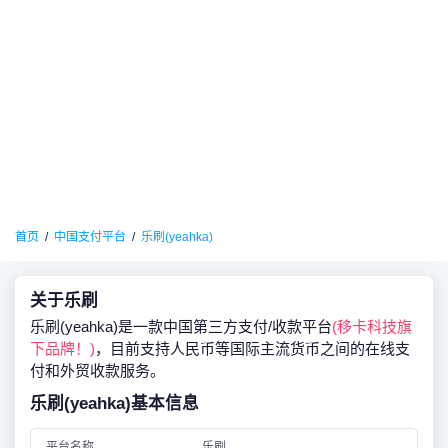
首页
中国支付平台
乐刷(yeahka)
关于乐刷
乐刷(yeahka)是一款中国第三方支付/收款平台
(移卡科技旗
下品牌！)
，目前支持人民币等国际主流货币之间的在线支
付和外贸收款服务。
乐刷(yeahka)基本信息
平台名称
乐刷