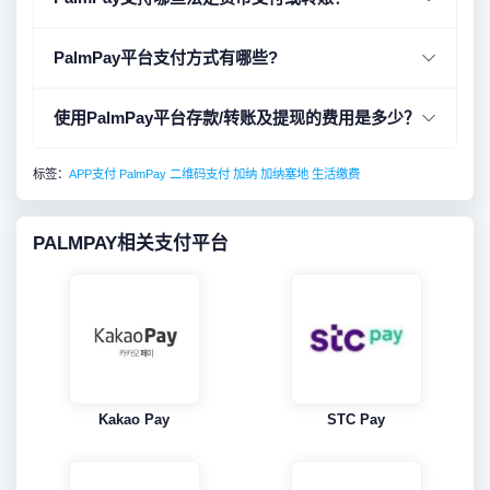
PalmPay平台支付方式有哪些?
使用PalmPay平台存款/转账及提现的费用是多少？
标签：
APP支付
PalmPay
二维码支付
加纳
加纳塞地
生活缴费
PALMPAY相关支付平台
Kakao Pay
STC Pay