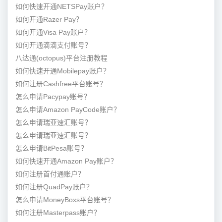
如何快速开通NETSPay账户？
如何开通Razer Pay？
如何开通Visa Pay账户？
如何开通滴滴支付账号？
八达通(octopus)平台注册教程
如何快速开通Mobilepay账户？
如何注册Cashfree平台账号？
怎么申请Pacypay账号？
怎么申请Amazon PayCode账户？
怎么申请瑞亚速汇账号？
怎么申请瑞亚速汇账号？
怎么申请BitPesa账号？
如何快速开通Amazon Pay账户？
如何注册首付通账户？
如何注册QuadPay账户？
怎么申请MoneyBoxs平台账号？
如何注册Masterpass账户？