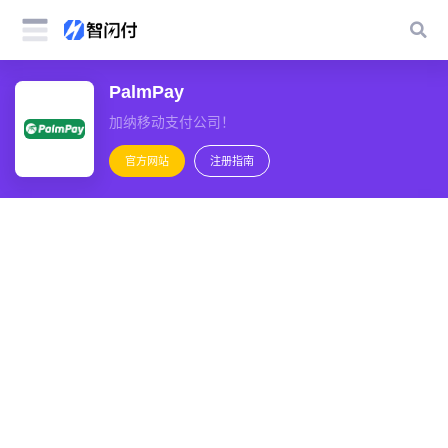
PalmPay
加纳移动支付公司！
官方网站
注册指南