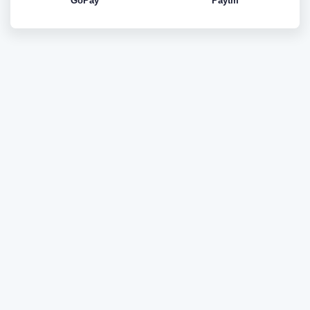
GoPay
Paytm