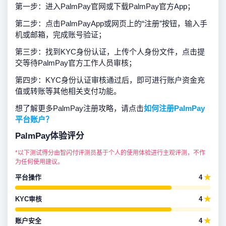
第一步：进入PalmPay官网或下载PalmPay官方App；
第二步：点击PalmPayApp或网页上的“注册”按钮，输入手
机或邮箱，完成账号验证；
第三步：找到KYC身份认证，上传个人身份文件，点击提
交等待PalmPay官方工作人员审核；
第四步：KYC身份认证审核通过后，即可进行账户资金充
值或转账等其他相关支付功能。
想了解更多PalmPay注册攻略，请点击
如何注册PalmPay
平台账户？
PalmPay体验评分
*以下测试得分由智闪付评测员基于个人的使用体验进行主观评测，不作
为任何使用建议。
平台操作
4
★
KYC审核
4
★
账户安全
4
★