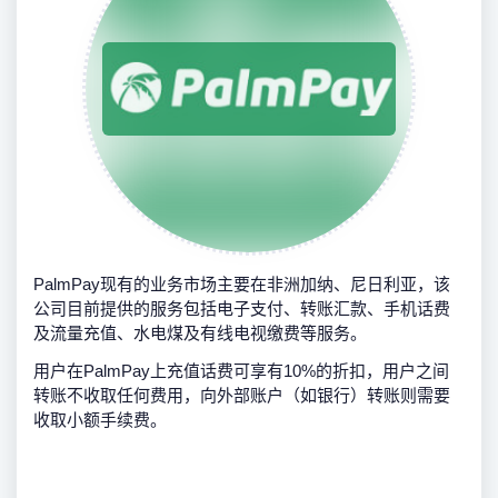
PalmPay现有的业务市场主要在非洲加纳、尼日利亚，该
公司目前提供的服务包括电子支付、转账汇款、手机话费
及流量充值、水电煤及有线电视缴费等服务。
用户在PalmPay上充值话费可享有10%的折扣，用户之间
转账不收取任何费用，向外部账户（如银行）转账则需要
收取小额手续费。