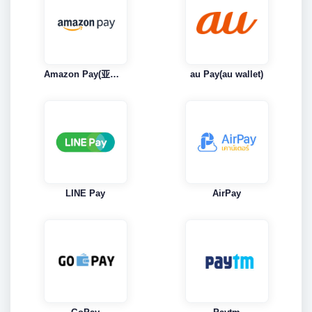
Amazon Pay(亚马逊支付)
au Pay(au wallet)
LINE Pay
AirPay