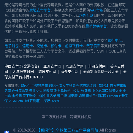
无论是跨境电商的企业需要跨境收款，还是个人商户的外贸收款，在这里都可
以找到适合你的
跨境支付平台
，甚至还为跨境消费提供
VAT付款
的第三方支付平
台。如果您想将人民币汇款到国外，或将外币从
境外汇款
到国内，智闪付有众
多的国际汇款平台和境外汇款平台供您选择；如果你还想要将人民币兑换外币
或外币兑换成人民币，那么我们这里有100多家在线
货币兑换平台
，让您找到最
优的汇率价格和兑换手续费。
如果上述支付场景还不能满足您的当下支付需求，我们还提供支持
银行电汇
、
电子钱包
、
信用卡
、
交通卡
、
预付卡
、
虚拟银行卡
、
数字货币
等支付方式的平
台导航。除了推荐第三方支付平台之外，还提供银行行号、SWIFT CODE查询
服务和最新支付平台动态。
中国支付网(含港澳台)
|
亚洲支付网
|
欧洲支付网
|
非洲支付网
|
美洲支付
网
|
大洋洲支付网
|
跨境支付网
|
海外支付网
|
全球货币兑换平台大全
|
全
球支付平台排行TOP100
友情链接：
智闪付
中华特产网
通达出海
AI工具集合
亿商跨境通
【跑巡】官方赛事报
名网
户外实验室
专业SEO服务
签证快
马拉松中文站
好牙科
中立品牌榜
科普大全
小
白购
金榜网
天下财经
中国企业名录
普兰特
国泰康
如鹊
青柚子
懂保网
LemonFit
新民
保
VISA Beta（维萨贝塔）
探野TANYE
第三方支付收款
跨境支付机构
© 2018-
2026
【智闪付】全球第三方支付平台导航
All Rights