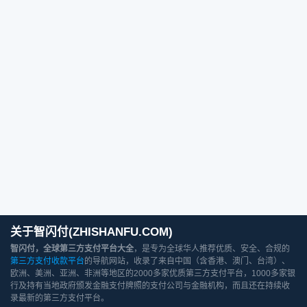
关于智闪付(ZHISHANFU.COM)
智闪付，全球第三方支付平台大全
，是专为全球华人推荐优质、安全、合规的
第三方支付收款平台
的导航网站，收录了来自中国（含香港、澳门、台湾）、
欧洲、美洲、亚洲、非洲等地区的2000多家优质第三方支付平台，1000多家银
行及持有当地政府颁发金融支付牌照的支付公司与金融机构，而且还在持续收
录最新的第三方支付平台。