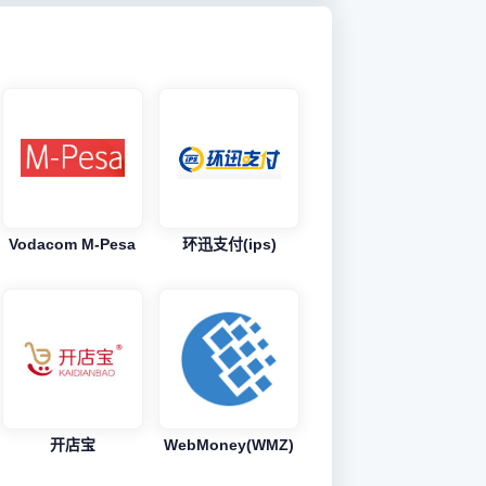
Vodacom M-Pesa
环迅支付(ips)
开店宝
WebMoney(WMZ)