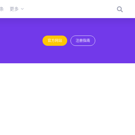
条
更多
官方网站
注册指南