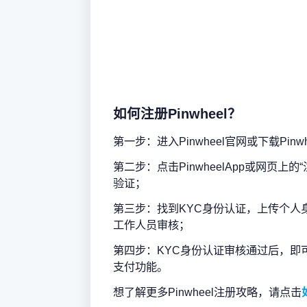
如何注册Pinwheel？
第一步：进入Pinwheel官网或下载Pinwh
第二步：点击PinwheelApp或网页
验证；
第三步：找到KYC身份认证，上传个人身份
工作人员审核；
第四步：KYC身份认证审核通过后，即
支付功能。
想了解更多Pinwheel注册攻略，请点击