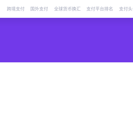
跨境支付
国外支付
全球货币换汇
支付平台排名
支付头