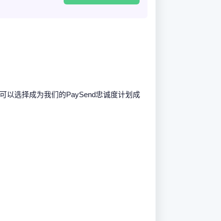
还可以选择成为我们的PaySend忠诚度计划成