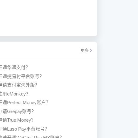
更多
开通华通支付？
开通捷易付平台账号？
申请支付宝海外版？
册eMonkey？
通Perfect Money账户？
请Grepay账号？
请True Money？
通Luso Pay平台账号？
速开通WeChat Pay MY账户？