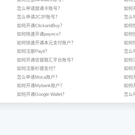
怎么申请旅通卡账号？
如何
怎么申请2C2P账号？
怎么
如何开通ClickandBuy？
如何
如何快速开通payeco？
如何快
如何快速开通本元支付账户？
如何快
如何注册Payit？
怎么申
如何开通信银致汇平台账号？
如何
如何注册杉德支付？
如何开
怎么申请Moca账户？
如何开
如何开通Mybank账户？
如何开通
如何开通Google Wallet？
怎么