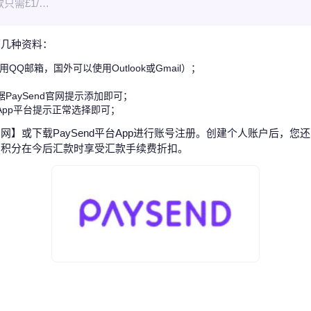
新一代国际汇款！在线国际汇款只需£1/$2/€1.5
下几种资料：
QQ邮箱，国外可以使用Outlook或Gmail）；
根据PaySend官网提示添加即可；
官方App平台提示正常选择即可；
nd官网】或下载PaySend平台App进行账号注册。创建个人账户后，您
用积分在今后汇款时享受汇款手续费折扣。