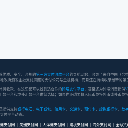
荐优质、安全、合规的
第三方支付收款平台
的导航网站，收录了来自中国（含
持有当地政府颁发金融支付牌照的支付公司与金融机构，而且还在持续收录最新的第
外贸收款，在这里都可以找到适合你的
跨境支付平台
，甚至还为跨境消费提供
V
汇款平台和境外汇款平台供您选择；如果你还想要将人民币兑换外币或外币兑换
还提供支持
银行电汇
、
电子钱包
、
信用卡
、
交通卡
、
预付卡
、
虚拟银行卡
、
数
新支付平台动态。
洲支付网
|
美洲支付网
|
大洋洲支付网
|
跨境支付网
|
海外支付网
|
全球货