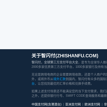
关于智闪付(ZHISHANFU.COM)
智闪付，全球第三方支付平台大全
，是专为全球华人推
2000多家优质第三方支付平台，1000多家银行及
无论是跨境电商的企业需要跨境收款，还是个人商户的
外，或将外币从
境外汇款
到国内，智闪付有众多的国际
台
，让您找到最优的汇率价格和兑换手续费。
如果上述支付场景还不能满足您的当下支付需求，我们
之外，还提供银行行号、SWIFT CODE查询服务和最
中国支付网(含港澳台)
|
亚洲支付网
|
欧洲支付网
|
非