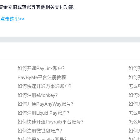
户资金充值或转账等其他相关支付功能。
点击这里>>
如何开通PayLinx账户？
如何
PayByMe平台注册教程
如何
如何快速开通万事通账户？
怎么
如何注册eMonkey？
如何注
如何开通PayAnyWay账号？
如何开
如何注册Liquid Pay账户？
怎么申
如何快速开通Payrails平台账号？
怎么申
如何注册微钱包账户？
如何开
如何注册Airwallex账号？
如何快