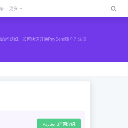
条
更多
遇到的问题如：如何快速开通PaySend账户？注册
。
PaySend官网介绍