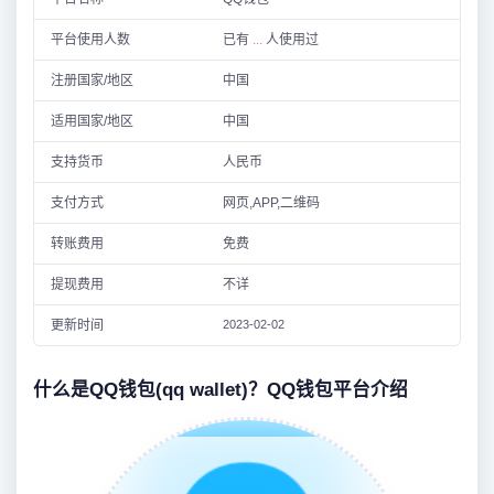
平台使用人数
已有
...
人使用过
注册国家/地区
中国
适用国家/地区
中国
支持货币
人民币
支付方式
网页,APP,二维码
转账费用
免费
提现费用
不详
更新时间
2023-02-02
什么是QQ钱包(qq wallet)？QQ钱包平台介绍