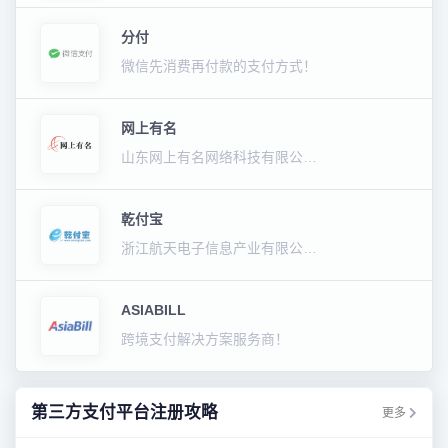
分付
微信先消费再付款的支付方式！
网上有名
山东网上有名网络科技有限公司！
乾付宝
浙江航天电子信息产业有限公司！
ASIABILL
跨境支付解决方案服务商！
第三方支付平台注册攻略
更多