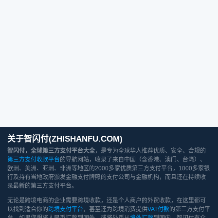
关于智闪付(ZHISHANFU.COM)
智闪付，全球第三方支付平台大全
，是专为全球华人推荐优质、安全、合规的
第三方支付收款平台
的导航网站，收录了来自中国（含香港、澳门、台湾）、
欧洲、美洲、亚洲、非洲等地区的2000多家优质第三方支付平台，1000多家银
行及持有当地政府颁发金融支付牌照的支付公司与金融机构，而且还在持续收
录最新的第三方支付平台。
无论是跨境电商的企业需要跨境收款，还是个人商户的外贸收款，在这里都可
以找到适合你的
跨境支付平台
，甚至还为跨境消费提供
VAT付款
的第三方支付平