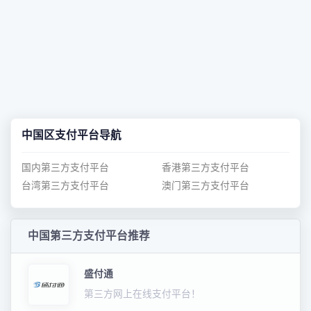
中国区支付平台导航
国内第三方支付平台
香港第三方支付平台
台湾第三方支付平台
澳门第三方支付平台
中国第三方支付平台推荐
盛付通
第三方网上在线支付平台！