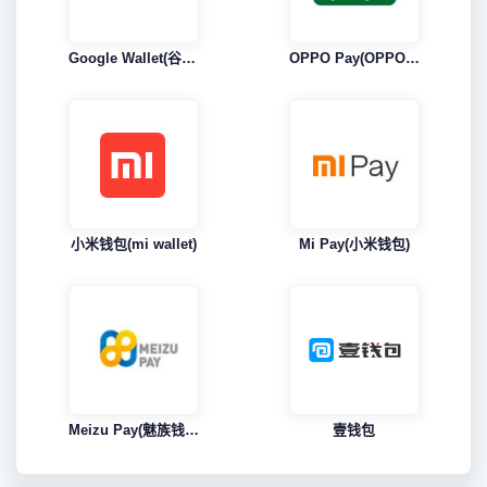
Google Wallet(谷歌钱包)
OPPO Pay(OPPO钱包)
小米钱包(mi wallet)
Mi Pay(小米钱包)
Meizu Pay(魅族钱包)
壹钱包