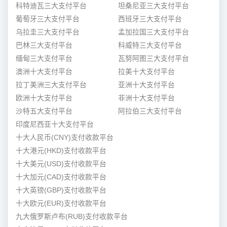
科特迪瓦三大支付平台
坦桑尼亚三大支付平台
葡萄牙三大支付平台
西班牙三大支付平台
乌拉圭三大支付平台
孟加拉国三大支付平台
巴林三大支付平台
科威特三大支付平台
缅甸三大支付平台
瓦努阿图三大支付平台
澳洲十大支付平台
拉美十大支付平台
拉丁美洲三大支付平台
亚洲十大支付平台
欧洲十大支付平台
非洲十大支付平台
沙特五大支付平台
阿拉伯三大支付平台
印度尼西亚十大支付平台
十大人民币(CNY)支付收款平台
十大港元(HKD)支付收款平台
十大美元(USD)支付收款平台
十大加元(CAD)支付收款平台
十大英镑(GBP)支付收款平台
十大欧元(EUR)支付收款平台
九大俄罗斯卢布(RUB)支付收款平台