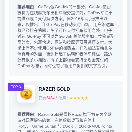
推荐理由：
GoPay是Go-Jek的一部分，Go-Jek最初
被称为在线摩托车出租车服务提供商，GoPay专注于
提供非现金支付解决方案。自2016年4月份推出以
来，仅推出半年Go-Pay在移动支付市场上用户渗透率
就已经排在第四，除了可以支付打车费用之外，电子
钱包 Go-Pay 还可以为Go-Jek 其他服务如，食物&药
品外卖、包裹快递、保洁和按摩等项目进行支付。大
街上有不少使用GoPay的摊贩主。在雅加达艾哈扎尔
清真寺的对面，街边建起了供朝拜者停车栅栏，路边
还有很多小摊贩，摊子上都标着支持无现金支付的
GoPay 标志，同时也有了新用户折扣的文字指引。
TOP 3
RAZER GOLD
已有
3484
人使用
|
★★★★★
推荐理由：
Razer Gold是雷蛇Razer旗下为专为全球
游戏玩家提供的统一充值虚拟货币和充值卡。
Rixty、 Game Sultan 与 zGold 、zGold-MOLPoints