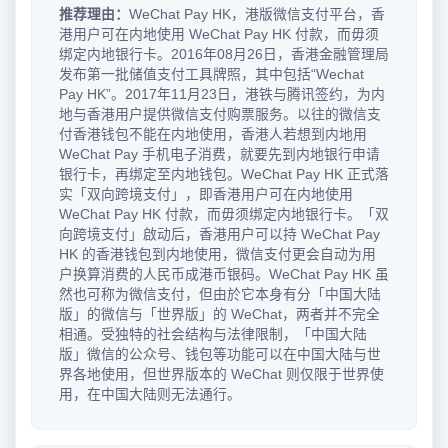
推荐理由：
WeChat Pay HK，港版微信支付平台，香
港用户可在内地使用 WeChat Pay HK 付款，而毋须
绑定内地银行卡。2016年08月26日，香港金融管理局
发布第一批储值支付工具牌照，其中包括“Wechat
Pay HK”。2017年11月23日，港铁与腾讯签约，为内
地与香港用户提供微信支付购票服务。以往的微信支
付香港钱包不能在内地使用，香港人若想到内地用
WeChat Pay 手机电子消费，就要先到内地银行申请
银行卡，再绑定至内地钱包。WeChat Pay HK 正式落
实「双向跨境支付」，即香港用户可在内地使用
WeChat Pay HK 付款，而毋须绑定内地银行卡。「双
向跨境支付」啟动后，香港用户可以持 WeChat Pay
HK 的香港钱包到内地使用，微信支付更会自动为用
户换算消费的人民币成港币银码。WeChat Pay HK 虽
然也可称为微信支付，但由於它本身有分「中国大陆
版」的微信与「世界版」的 WeChat，两者并不完全
相通。受独特的社会结构与法律限制，「中国大陆
版」微信的公众号、钱包等功能可以在中国大陆与世
界各地使用，但世界版本的 WeChat 则仅限于世界使
用，在中国大陆则无法通行。