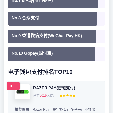
No.7 MPay(澳门钱包)
No.8 合众支付
No.9 香港微信支付(WeChat Pay HK)
No.10 Gopay(国付宝)
电子钱包支付排名TOP10
TOP 1
RAZER PAY(雷蛇支付)
已有
5019
人使用
|
★★★★★
推荐理由：
Razer Pay，是雷蛇公司在马来西亚推出