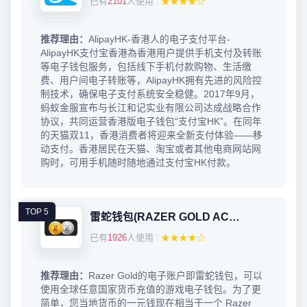
已有
2101
人使用
|
★★★★☆
推荐理由：
AlipayHK-香港人的电子支付平台-
AlipayHK支付宝香港為香港用户提供手机支付及转账
等电子钱包服务，包括线下手机付款购物、生活缴
费、用户间电子转账等，AlipayHK拥有先进的风险控
制技术，确保电子支付系统安全稳健。2017年9月，
蚂蚁金服宣布与长江和记实业有限公司达成战略合作
协议，共同运营香港版电子钱包“支付宝HK”。在同年
的天猫双11，香港消费者将迎来全新支付体验——移
动支付。香港居民在天猫、淘宝或者其他电商网站网
购时，可用手机随时随地通过支付宝HK付款。
TOP 5
雷蛇钱包(RAZER GOLD ACCOUT)
已有
1926
人使用
|
★★★★☆
推荐理由：
Razer Gold的电子账户即雷蛇钱包，可以
使用全球任意国家货币充值的游戏电子钱包。为了更
简单，您当地货币的一元钱现在相当于一个 Razer