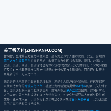
关于智闪付(ZHISHANFU.COM)
智闪付，全球第三方支付平台大全
，是专为全球华人推荐优质、安全、合规的
第三方支付收款平台
的导航网站，收录了来自中国（含香港、澳门、台湾）、
欧洲、美洲、亚洲、非洲等地区的2000多家优质第三方支付平台，1000多家银
行及持有当地政府颁发金融支付牌照的支付公司与金融机构，而且还在持续收
录最新的第三方支付平台。
无论是跨境电商的企业需要跨境收款，还是个人商户的外贸收款，在这里都可
以找到适合你的
跨境支付平台
，甚至还为跨境消费提供
VAT付款
的第三方支付平
台。如果您想将人民币汇款到国外，或将外币从
境外汇款
到国内，智闪付有众
多的国际汇款平台和境外汇款平台供您选择；如果你还想要将人民币兑换外币
或外币兑换成人民币，那么我们这里有100多家在线
货币兑换平台
，让您找到最
优的汇率价格和兑换手续费。