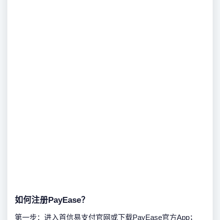
如何注册PayEase？
第一步：进入首信易支付官网或下载PayEase官方App；