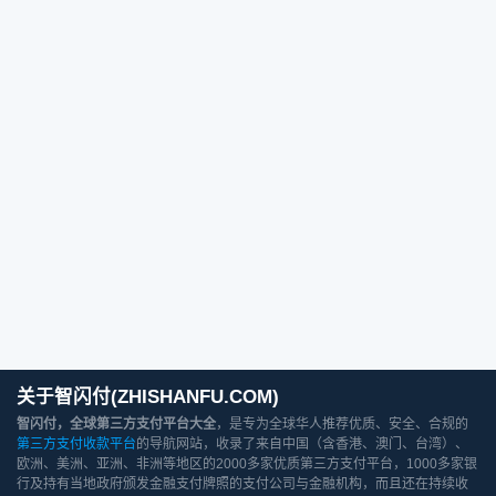
关于智闪付(ZHISHANFU.COM)
智闪付，全球第三方支付平台大全
，是专为全球华人推荐优质、安全、合规的
第三方支付收款平台
的导航网站，收录了来自中国（含香港、澳门、台湾）、
欧洲、美洲、亚洲、非洲等地区的2000多家优质第三方支付平台，1000多家银
行及持有当地政府颁发金融支付牌照的支付公司与金融机构，而且还在持续收