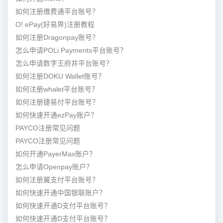
如何注册缴费通平台账号？
O! ePay(好易畀)注册教程
如何注册Dragonpay账号？
怎么申请POLi Payments平台账号？
怎么申请数字王府井平台账号？
如何注册DOKU Wallet账号？
如何注册whalet平台账号？
如何注册捷易付平台账号？
如何快速开通ezPay账户？
PAYCO注册常见问题
PAYCO注册常见问题
如何开通PayerMax账户？
怎么申请Openpay账户？
如何注册翼支付平台账号？
如何快速开通中国银联账户？
如何快速开通D支付平台账号？
如何快速开通D支付平台账号？