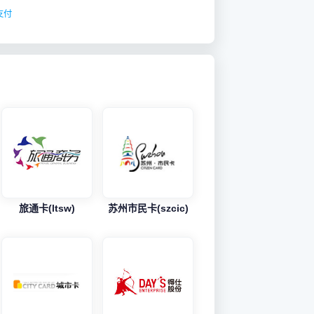
支付
旅通卡(ltsw)
苏州市民卡(szcic)