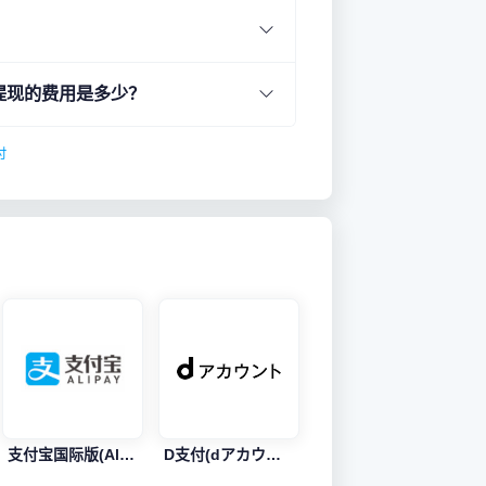
及提现的费用是多少？
付
支付宝国际版(Alipay Global)
D支付(dアカウント)