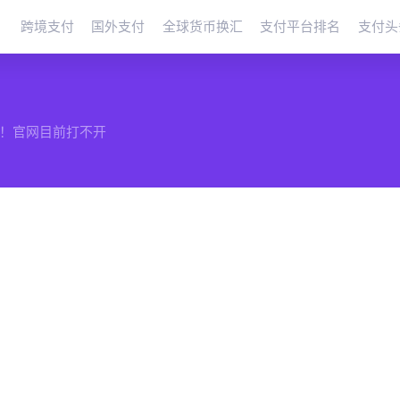
跨境支付
国外支付
全球货币换汇
支付平台排名
支付头
！官网目前打不开