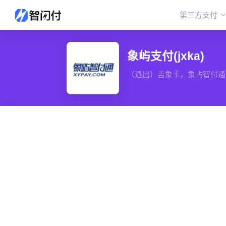
第三方支付
象屿支付(jxka)
（退出）吉象卡，象屿智付通