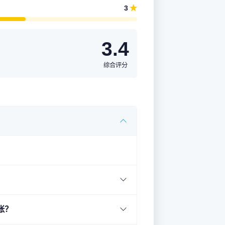
★
3
3.4
综合评分
账？