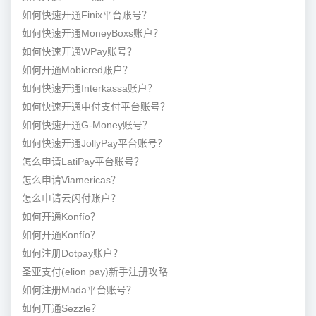
如何快速开通Finix平台账号？
如何快速开通MoneyBoxs账户？
如何快速开通WPay账号？
如何开通Mobicred账户？
如何快速开通Interkassa账户？
如何快速开通中付支付平台账号？
如何快速开通G-Money账号？
如何快速开通JollyPay平台账号？
怎么申请LatiPay平台账号？
怎么申请Viamericas？
怎么申请云闪付账户？
如何开通Konfío？
如何开通Konfío？
如何注册Dotpay账户？
圣亚支付(elion pay)新手注册攻略
如何注册Mada平台账号？
如何开通Sezzle？