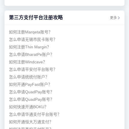
第三方支付平台注册攻略
更多
如何注册Marqeta账号？
怎么申请无锡市民卡账号？
如何注册Thin Margin？
怎么申请BharatPe账户？
如何注册Windcave？
怎么申请平安付平台账号？
怎么申请统统付账户？
如何开通PayFast账户？
怎么申请QuadPay账号？
怎么申请QuadPay账号？
如何快速开通BOKU？
怎么申请华通支付平台账号？
如何开通恒大万通支付？