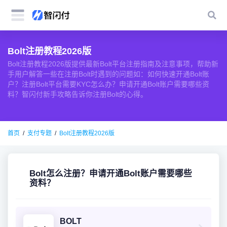
Bolt注册教程2026版
Bolt注册教程2026版提供最新Bolt平台注册指南及注意事项，帮助新
手用户解答一些在注册Bolt时遇到的问题如：如何快速开通Bolt账
户？注册Bolt平台需要KYC怎么办？申请开通Bolt账户需要哪些资
料？智闪付新手攻略告诉你注册Bolt的心得。
首页
支付专题
Bolt注册教程2026版
Bolt怎么注册？申请开通Bolt账户需要哪些
资料？
BOLT