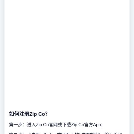
如何注册Zip Co？
第一步：进入Zip Co官网或下载Zip Co官方App；