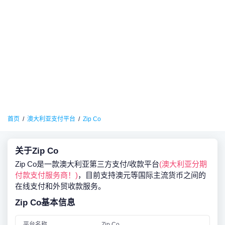
首页
澳大利亚支付平台
Zip Co
关于Zip Co
Zip Co是一款澳大利亚第三方支付/收款平台
(澳大利亚分期
付款支付服务商！)
，目前支持澳元等国际主流货币之间的
在线支付和外贸收款服务。
Zip Co基本信息
平台名称
Zip Co