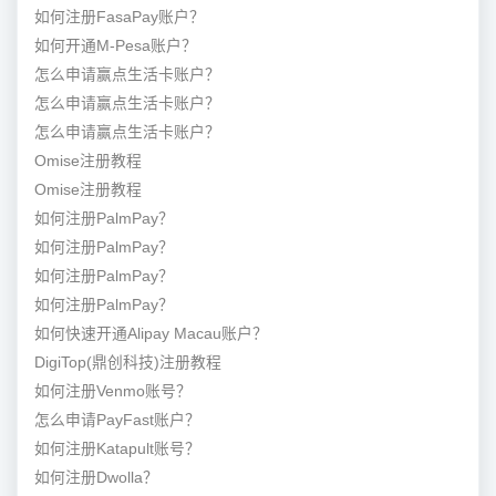
如何注册FasaPay账户？
如何开通M-Pesa账户？
怎么申请赢点生活卡账户？
怎么申请赢点生活卡账户？
怎么申请赢点生活卡账户？
Omise注册教程
Omise注册教程
如何注册PalmPay？
如何注册PalmPay？
如何注册PalmPay？
如何注册PalmPay？
如何快速开通Alipay Macau账户？
DigiTop(鼎创科技)注册教程
如何注册Venmo账号？
怎么申请PayFast账户？
如何注册Katapult账号？
如何注册Dwolla？