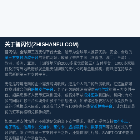
关于智闪付(ZHISHANFU.COM)
智闪付，全球第三方支付平台大全
，是专为全球华人推荐优质、安全、合规的
第三方支付收款平台
的导航网站，收录了来自中国（含香港、澳门、台湾）、
欧洲、美洲、亚洲、非洲等地区的2000多家优质第三方支付平台，1000多家银
行及持有当地政府颁发金融支付牌照的支付公司与金融机构，而且还在持续收
录最新的第三方支付平台。
无论是跨境电商的企业需要跨境收款，还是个人商户的外贸收款，在这里都可
以找到适合你的
跨境支付平台
，甚至还为跨境消费提供
VAT付款
的第三方支付平
台。如果您想将人民币汇款到国外，或将外币从
境外汇款
到国内，智闪付有众
多的国际汇款平台和境外汇款平台供您选择；如果你还想要将人民币兑换外币
或外币兑换成人民币，那么我们这里有100多家在线
货币兑换平台
，让您找到最
优的汇率价格和兑换手续费。
如果上述支付场景还不能满足您的当下支付需求，我们还提供支持
银行电汇
、
电子钱包
、
信用卡
、
交通卡
、
预付卡
、
虚拟银行卡
、
数字货币
等支付方式的平
台导航。除了推荐第三方支付平台之外，还提供银行行号、SWIFT CODE查询
服务和最新支付平台动态。