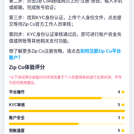
第二步：点击Zip CoApp或网页上的“注册”按钮，输入手机
或邮箱，完成账号验证；
第三步：找到KYC身份认证，上传个人身份文件，点击提
交等待Zip Co官方工作人员审核；
第四步：KYC身份认证审核通过后，即可进行账户资金充
值或转账等其他相关支付功能。
想了解更多Zip Co注册攻略，请点击
如何注册Zip Co平台
账户？
Zip Co体验评分
*以下测试得分由智闪付评测员基于个人的使用体验进行主观评测，不作
为任何使用建议。
平台操作
4
★
KYC审核
5
★
账户安全
3
★
到账速度
5
★