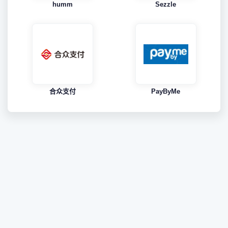
humm
Sezzle
合众支付
PayByMe