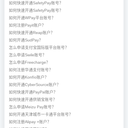
如何快速开通SafetyPay账号？
如何快速开通SafetyPay账号？
如何开通WPay平台账号？
如何注册Payit账户？
如何快速开通Reap账户？
如何开通SudPay？
怎么申请支付宝国际版平台账号？
怎么申请Swile账号？
怎么申请Freecharge？
如何注册华通支付账号？
如何开通Konfío账户？
如何开通CyberSource账户？
如何快速开通PayPal账户？
如何快速开通供销宝账号？
怎么申请Meizu Pay账号？
如何开通天津城市一卡通平台账号？
如何注册Alipay +账户？