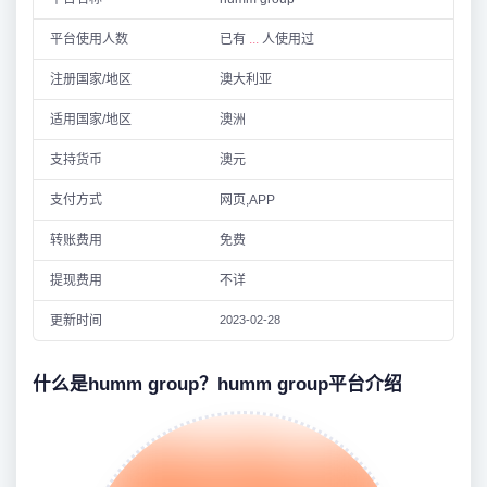
平台使用人数
已有
...
人使用过
注册国家/地区
澳大利亚
适用国家/地区
澳洲
支持货币
澳元
支付方式
网页,APP
转账费用
免费
提现费用
不详
更新时间
2023-02-28
什么是humm group？humm group平台介绍