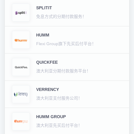
SPLITIT
免息方式的分期付款服务！
HUMM
Flexi Group旗下先买后付平台！
QUICKFEE
澳大利亚分期付款服务平台！
VERRENCY
澳大利亚支付服务公司！
HUMM GROUP
澳大利亚先买后付平台！