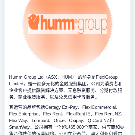
Humm Group Ltd（ASX：HUM） 的前身是FlexiGroup
Limited，是一家多元化的金融服务集团。公司为消费者和
企业客户提供融资解决方案、无息融资服务、分期付款服
务、商业租赁服务、以及免息信用卡等服务。
其运营的品牌包括Certegy Ezi-Pay、FlexiCommercial、
FlexiEnterprise、FlexiRent、FlexiRent IE、FlexiRent NZ、
FlexiWay、Lombard、Once、Oxipay、Q Card NZ和
SmartWay。公司拥有一个超过65,000个商家、供应商和零
售合作伙伴的运营网络。公司在新西兰、澳大利亚和爱尔