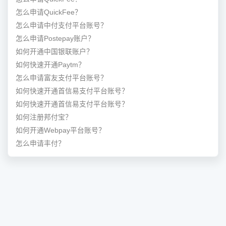
怎么申请QuickFee？
怎么申请中付支付平台账号？
怎么申请Postepay账户？
如何开通中国银联账户？
如何快速开通Paytm？
怎么申请富友支付平台账号？
如何快速开通首信易支付平台账号？
如何快速开通首信易支付平台账号？
如何注册邦付宝？
如何开通Webpay平台账号？
怎么申请丰付？