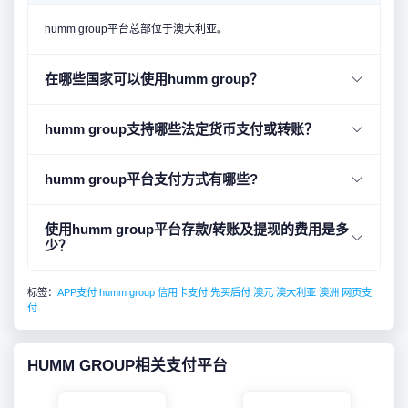
humm group平台总部位于澳大利亚。
在哪些国家可以使用humm group？
humm group支持哪些法定货币支付或转账？
humm group平台支付方式有哪些?
使用humm group平台存款/转账及提现的费用是多
少？
标签：
APP支付
humm group
信用卡支付
先买后付
澳元
澳大利亚
澳洲
网页支
付
HUMM GROUP相关支付平台