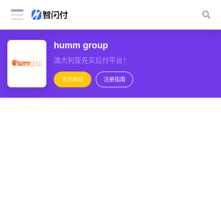
humm group
澳大利亚先买后付平台！
官方网站
注册指南