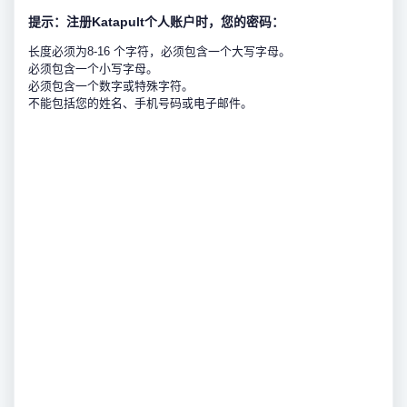
提示：注册Katapult个人账户时，您的密码：
长度必须为8-16 个字符，必须包含一个大写字母。
必须包含一个小写字母。
必须包含一个数字或特殊字符。
不能包括您的姓名、手机号码或电子邮件。