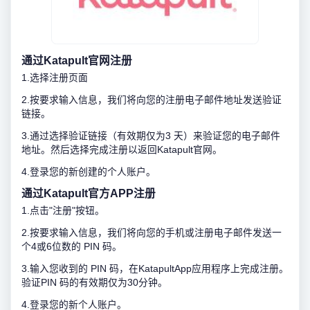
通过Katapult官网注册
1.选择注册页面
2.按要求输入信息，我们将向您的注册电子邮件地址发送验证
链接。
3.通过选择验证链接（有效期仅为3 天）来验证您的电子邮件
地址。然后选择完成注册以返回Katapult官网。
4.登录您的新创建的个人账户。
通过Katapult官方APP注册
1.点击"注册"按钮。
2.按要求输入信息，我们将向您的手机或注册电子邮件发送一
个4或6位数的 PIN 码。
3.输入您收到的 PIN 码，在KatapultApp应用程序上完成注册。
验证PIN 码的有效期仅为30分钟。
4.登录您的新个人账户。