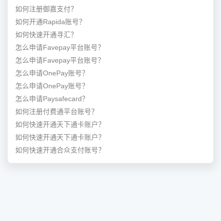
如何注册御嘉支付？
如何开通Rapida账号？
如何快速开通寻汇？
怎么申请Favepay平台账号？
怎么申请Favepay平台账号？
怎么申请OnePay账号？
怎么申请OnePay账号？
怎么申请Paysafecard？
如何注册付费通平台账号？
如何快速开通天下通卡账户？
如何快速开通天下通卡账户？
如何快速开通合众支付账号？