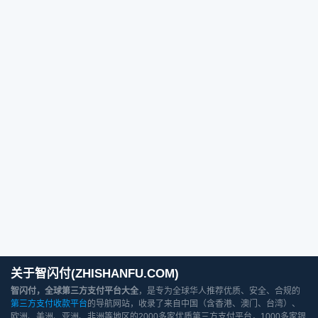
关于智闪付(ZHISHANFU.COM)
智闪付，全球第三方支付平台大全
，是专为全球华人推荐优质、安全、合规的
第三方支付收款平台
的导航网站，收录了来自中国（含香港、澳门、台湾）、
欧洲、美洲、亚洲、非洲等地区的2000多家优质第三方支付平台，1000多家银