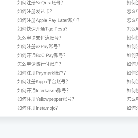
如何注册SeQura账号？
如何注
如何注册发达卡？
怎么
如何注册Apple Pay Later账户？
怎么
如何快速开通Tigo Pesa？
怎么申
怎么申请支付连账号？
如何
如何注册ezPay账号？
如何
如何开通BoC Pay账号？
如何
怎么申请随行付账户？
如何开
如何注册Paymark账户？
如何
如何注册Kippa平台账号？
如何
如何开通Interkassa账号？
如何快
如何注册Yellowpepper账号？
怎么
如何注册Instamojo？
如何注