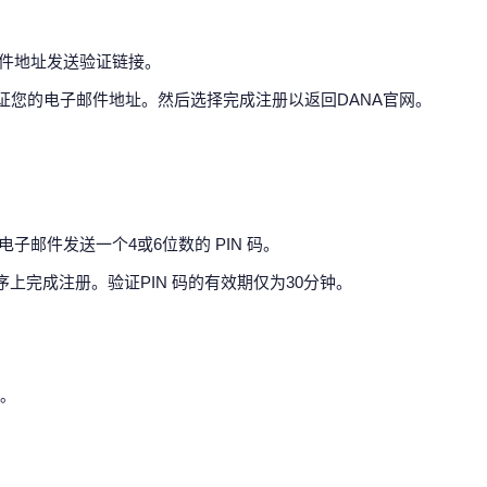
邮件地址发送验证链接。
验证您的电子邮件地址。然后选择完成注册以返回DANA官网。
子邮件发送一个4或6位数的 PIN 码。
用程序上完成注册。验证PIN 码的有效期仅为30分钟。
母。