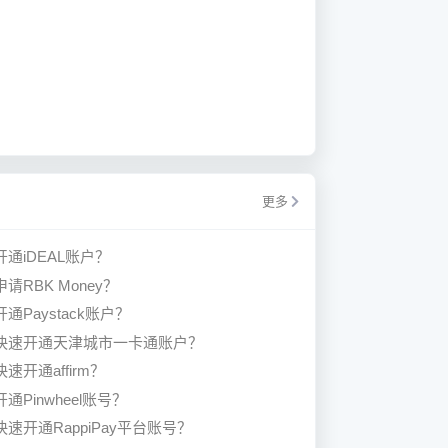
更多
通iDEAL账户？
请RBK Money？
通Paystack账户？
快速开通天津城市一卡通账户？
速开通affirm？
通Pinwheel账号？
速开通RappiPay平台账号？