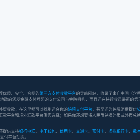
荐优质、安全、合规的
第三方支付收款平台
的导航网站，收录了来自中国（含
持有当地政府颁发金融支付牌照的支付公司与金融机构，而且还在持续收录最新的第
外贸收款，在这里都可以找到适合你的
跨境支付平台
，甚至还为跨境消费提供
V
汇款平台和境外汇款平台供您选择；如果你还想要将人民币兑换外币或外币兑换
还提供支持
银行电汇
、
电子钱包
、
信用卡
、
交通卡
、
预付卡
、
虚拟银行卡
、
数
新支付平台动态。