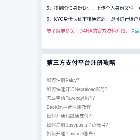
5：找到KYC身份认证，上传个人身份文件，
6：KYC身份认证审核通过后，即可进行账
想了解更多关于DANA的官方资料介绍，
请点
第三方支付平台注册攻略
如何注册Paidy？
如何快速开通Neoreload账号？
怎么申请Favepay账户？
BaoKim平台注册教程
如何开通和融通支付？
如何注册Easypasia平台账号？
如何开通Pinwheel账号？