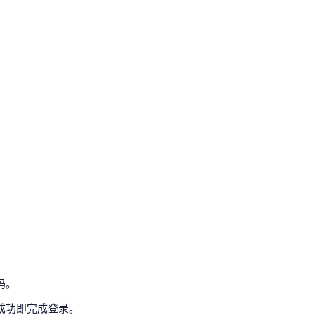
码。
证成功即完成登录。