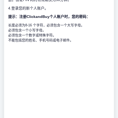
4.登录您的新个人账户。
提示：注册ClickandBuy个人账户时，您的密码：
长度必须为8-16 个字符，必须包含一个大写字母。
必须包含一个小写字母。
必须包含一个数字或特殊字符。
不能包括您的姓名、手机号码或电子邮件。