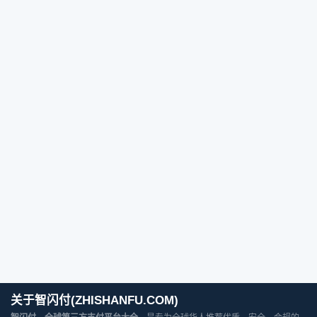
关于智闪付(ZHISHANFU.COM)