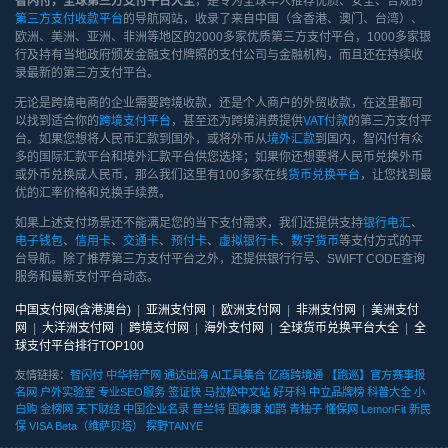
智闪付，全球第三方支付平台大全
，是专为全球华人推荐优质、安全、合规的
第三方支付收款平台
的导航网站，收录了来自中国（含香港、澳门、台湾）、
欧洲、美洲、亚洲、非洲等地区的2000多家优质第三方支付平台，1000多家银
行及持有当地政府颁发金融支付牌照的支付公司与金融机构，而且还在持续收
录最新的第三方支付平台。
无论是跨境电商的企业需要跨境收款，还是个人商户的外贸收款，在这里都可
以找到适合你的
跨境支付平台
，甚至还为跨境消费提供
VAT付款
的第三方支付平
台。如果您想将人民币汇款到国外，或将外币从
境外汇款
到国内，智闪付有众
多的国际汇款平台和境外汇款平台供您选择；如果你还想要将人民币兑换外币
或外币兑换成人民币，那么我们这里有100多家在线
货币兑换平台
，让您找到最
优的汇率价格和兑换手续费。
如果上述支付场景还不能满足您的当下支付需求，我们还提供支持
银行电汇
、
电子钱包
、
信用卡
、
交通卡
、
预付卡
、
虚拟银行卡
、
数字货币
等支付方式的平
台导航。除了推荐第三方支付平台之外，还提供银行行号、SWIFT CODE查询
服务和最新支付平台动态。
中国支付网(含港澳台)
|
亚洲支付网
|
欧洲支付网
|
非洲支付网
|
美洲支付
网
|
大洋洲支付网
|
跨境支付网
|
海外支付网
|
全球货币兑换平台大全
|
全
球支付平台排行TOP100
友情链接：
智闪付
中华特产网
通达出海
AI工具集合
亿商跨境通
【跑巡】官方赛事报
名网
户外实验室
专业SEO服务
签证快
马拉松中文站
好牙科
中立品牌榜
科普大全
小
白购
金榜网
天下财经
中国企业名录
普兰特
国泰康
如鹊
青柚子
懂保网
LemonFit
新民
保
VISA Beta（维萨贝塔）
探野TANYE