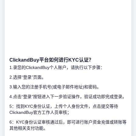
ClickandBuy平台如何进行KYC认证？
1.录您的ClickandBuy个人账户，请执行以下步骤：
2.选择“登录”页面。
3.输入您的注册手机号(或电子邮件地址)和密码。
4.点击“登录”按钮进入下一步验证操作，验证成功即完成登录。
5：找到KYC身份认证，上传个人身份文件，点击提交等待
ClickandBuy官方工作人员审核；
6：KYC身份认证审核通过后，即可进行账户资金充值或转账等
其他相关支付功能。