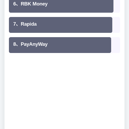
6、RBK Money
7、Rapida
8、PayAnyWay