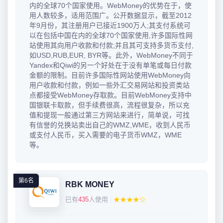
内的全球70个国家使用。WebMoney的优势在于，使
用人数较多，适用范围广。公开数据显示，截至2012
年9月份，其注册用户已接近1900万人;其支付系统可
以在包括中国在内的全球70个国家使用,许多国际性网
站使用其向用户收款和付款;并且其可支持多货币支付,
如USD,RUB,EUR, BYR等。此外，WebMoney不同于
Yandex和Qiwi的另一个好处在于没有单笔或每日付款
金额的限制。目前许多国际性网站使用WebMoney向
用户收款和付款，例如一些外汇交易网站和投资类站
点都接受WebMoney存取款。目前WebMoney支持中
国银联卡取款，但手续费很高，流程很复杂，所以充
值和提现一般通过第三方网站来进行，简单说，可找
有信誉的兑换站卖出自己的WMZ,WME，收到人民币
或支付人民币，买入需要的电子货币WMZ，WME
等。
第6名
RBK MONEY
已有
435
人使用
|
★★★★☆