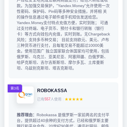
户轻松安全地完成互联网商品支付，给他人转账或收
款。为加强交易保护，"Yandex.Money"允许使用一次
性密码、保护码、Pin码等多种安全措施，并将相 关
的操作信息通过电子邮件或手机短信发送给您。
Yandex.Money支付特点充值方便，实时到账； 可通
过支付终端、电子货币、预付卡和银行转账（银行
卡）等方式向钱包内充值，实时到账。无Chargeback
风险；支持多币种交易； 目前支持欧元、美元、卢布
三种货币进行支付，且每笔交易不能超过10000美
金。使用范围广 独立国家联合体国家均可使用，包括
俄罗斯、乌克兰、亚美尼亚、阿塞拜疆、白俄罗斯、
哈萨克斯坦、吉尔吉斯斯坦、摩尔多瓦、土库曼斯
坦、乌兹别克斯坦、塔吉克斯坦。
第3名
ROBOKASSA
已有
557
人使用
|
★★★★★
推荐理由：
Robokassa 是俄罗斯一家前两名的支付平
台，提供超过40余种的支付方式，已经和俄罗斯主要
银行和平台合作。20世纪90年代，通讯社网站、邮件