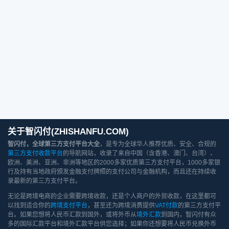
关于智闪付(ZHISHANFU.COM)
智闪付，全球第三方支付平台大全
，是专为全球华人推荐优质、安全、合规的
第三方支付收款平台
的导航网站，收录了来自中国（含香港、澳门、台湾）、
欧洲、美洲、亚洲、非洲等地区的2000多家优质第三方支付平台，1000多家银
行及持有当地政府颁发金融支付牌照的支付公司与金融机构，而且还在持续收
录最新的第三方支付平台。
无论是跨境电商的企业需要跨境收款，还是个人商户的外贸收款，在这里都可
以找到适合你的
跨境支付平台
，甚至还为跨境消费提供
VAT付款
的第三方支付平
台。如果您想将人民币汇款到国外，或将外币从
境外汇款
到国内，智闪付有众
多的国际汇款平台和境外汇款平台供您选择；如果你还想要将人民币兑换外币