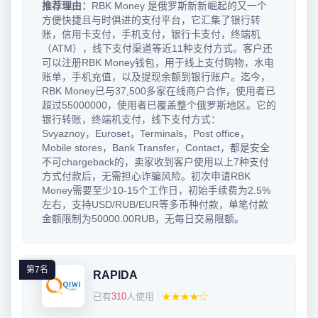
推荐理由：
RBK Money 是俄罗斯新新崛起的又一个
方便快捷且与时俱进的支付平台，它汇集了银行转
账，信用卡支付，手机支付，银行卡支付，终端机
（ATM），线下支付渠道等近11种支付方式。客户还
可以注册RBK Money钱包，用于线上支付购物，水电
账单，手机充值，以及提现余额到银行账户。迄今，
RBK Money已与37,500多家在线商户合作，使用者已
超过55000000，使用者已覆盖整个俄罗斯地区。它的
银行转账，终端机支付，线下支付方式：
Svyaznoy，Euroset，Terminals，Post office，
Mobile stores，Bank Transfer，Contact，都是安全
不可chargeback的，卖家收到客户使用以上7种支付
方式付款后，无需担心诈骗风险。初次申请RBK
Money需要至少10-15个工作日，初始手续费为2.5%
左右，支持USD/RUB/EUR等多币种付款，单笔付款
金额限制为50000.00RUB，无每日交易限额。
第7名
RAPIDA
已有
310
人使用
|
★★★★☆