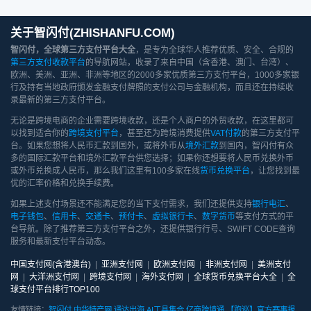
关于智闪付(ZHISHANFU.COM)
智闪付，全球第三方支付平台大全
，是专为全球华人推荐优质、安全、合规的
第三方支付收款平台
的导航网站，收录了来自中国（含香港、澳门、台湾）、
欧洲、美洲、亚洲、非洲等地区的2000多家优质第三方支付平台，1000多家银
行及持有当地政府颁发金融支付牌照的支付公司与金融机构，而且还在持续收
录最新的第三方支付平台。
无论是跨境电商的企业需要跨境收款，还是个人商户的外贸收款，在这里都可
以找到适合你的
跨境支付平台
，甚至还为跨境消费提供
VAT付款
的第三方支付平
台。如果您想将人民币汇款到国外，或将外币从
境外汇款
到国内，智闪付有众
多的国际汇款平台和境外汇款平台供您选择；如果你还想要将人民币兑换外币
或外币兑换成人民币，那么我们这里有100多家在线
货币兑换平台
，让您找到最
优的汇率价格和兑换手续费。
如果上述支付场景还不能满足您的当下支付需求，我们还提供支持
银行电汇
、
电子钱包
、
信用卡
、
交通卡
、
预付卡
、
虚拟银行卡
、
数字货币
等支付方式的平
台导航。除了推荐第三方支付平台之外，还提供银行行号、SWIFT CODE查询
服务和最新支付平台动态。
中国支付网(含港澳台)
|
亚洲支付网
|
欧洲支付网
|
非洲支付网
|
美洲支付
网
|
大洋洲支付网
|
跨境支付网
|
海外支付网
|
全球货币兑换平台大全
|
全
球支付平台排行TOP100
友情链接：
智闪付
中华特产网
通达出海
AI工具集合
亿商跨境通
【跑巡】官方赛事报