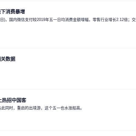
线下消费暴增
日)，国内微信支付较2019年五一日均消费金额增幅，零售行业增长2.12倍；交通
相关数据
上热招中国客
式；与此同时，重启的出境游，这个五一也水涨船高。