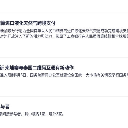
结算进口液化天然气跨境支付
行新加坡分行助力全国首单以人民币结算的进口液化天然气交易成功完成跨境支
平对外开放注入了新的活力和动力，彰显了工商银行在人民币清算结算和全球服
单更新 柬埔寨与泰国二维码互通有新动作
准入限制6月5日，国务院新闻办公室就建设全国统一大市场有关情况举行国务
参与者
增4家间接参与者，其中境内1家，境外3家。