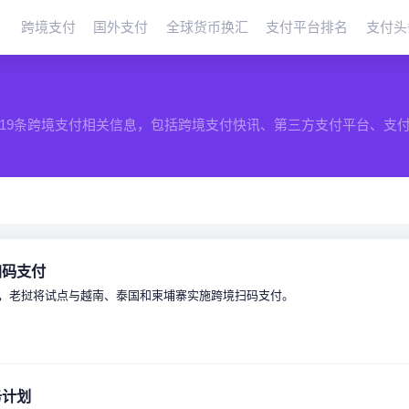
跨境支付
国外支付
全球货币换汇
支付平台排名
支付头
19条跨境支付相关信息，包括跨境支付快讯、第三方支付平台、支
扫码支付
季度，老挝将试点与越南、泰国和柬埔寨实施跨境扫码支付。
务计划