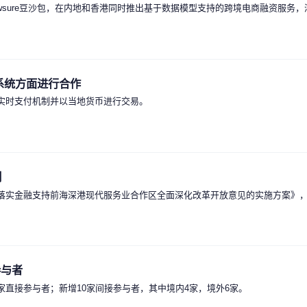
Dowsure豆沙包，在内地和香港同时推出基于数据模型支持的跨境电商融资服
系统方面进行合作
究实时支付机制并以当地货币进行交易。
制
彻落实金融支持前海深港现代服务业合作区全面深化改革开放意见的实施方案》
参与者
增9家直接参与者；新增10家间接参与者，其中境内4家，境外6家。