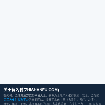
关于智闪付(ZHISHANFU.COM)
智闪付，全球第三方支付平台大全
，是专为全球华人推荐优质、安全、合规的
第三方支付收款平台
的导航网站，收录了来自中国（含香港、澳门、台湾）、
欧洲、美洲、亚洲、非洲等地区的2000多家优质第三方支付平台，1000多家银