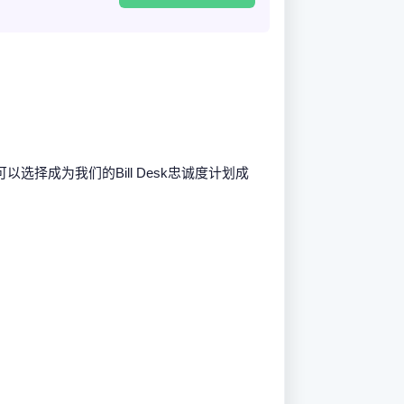
还可以选择成为我们的Bill Desk忠诚度计划成