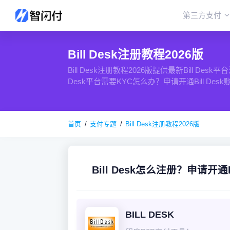
第三方支付
Bill Desk注册教程2026版
Bill Desk注册教程2026版提供最新Bill D
Desk平台需要KYC怎么办？申请开通Bill De
首页
支付专题
Bill Desk注册教程2026版
Bill Desk怎么注册？申请开通
BILL DESK