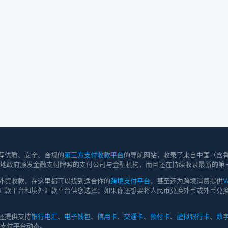
荐优质、安全、合规的
第三方支付收款平台
的导航网站，收录了来自中国（含
持有当地政府颁发金融支付牌照的支付公司与金融机构，而且还在持续收录最新的第
外贸收款，在这里都可以找到适合你的
跨境支付平台
，甚至还为跨境消费提供
V
汇款平台和境外汇款平台供您选择；如果你还想要将人民币兑换外币或外币兑换
还提供支持
银行电汇
、
电子钱包
、
信用卡
、
交通卡
、
预付卡
、
虚拟银行卡
、
数
新支付平台动态。