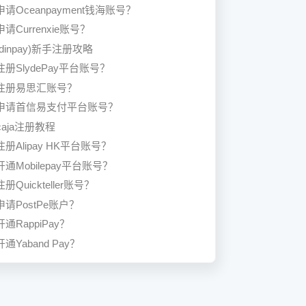
请Oceanpayment钱海账号？
请Currenxie账号？
dinpay)新手注册攻略
册SlydePay平台账号？
注册易思汇账号？
申请首信易支付平台账号？
icaja注册教程
册Alipay HK平台账号？
通Mobilepay平台账号？
册Quickteller账号？
请PostPe账户？
通RappiPay？
通Yaband Pay？