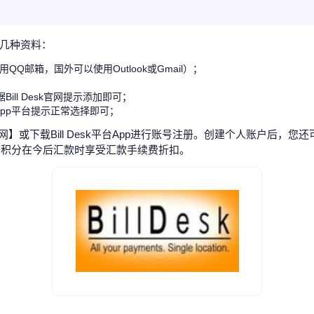
下几种资料：
QQ邮箱，国外可以使用Outlook或Gmail）；
据Bill Desk官网提示添加即可；
官方App平台提示正常选择即可；
esk官网】或下载Bill Desk平台App进行账号注册。创建个人账户后，您
用积分在今后汇款时享受汇款手续费折扣。