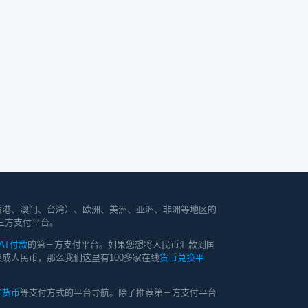
香港、澳门、台湾）、欧洲、美洲、亚洲、非洲等地区的
三方支付平台。
AT付款
的第三方支付平台。如果您想将人民币汇款到国
成人民币，那么我们这里有100多家在线
货币兑换平
字货币
等支付方式的平台导航。除了推荐第三方支付平台