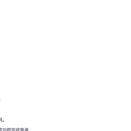
：
码。
证成功即完成登录。