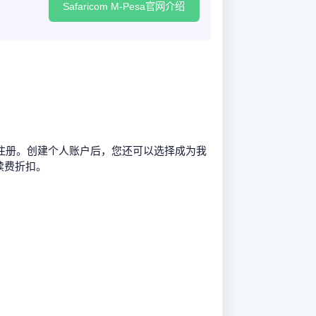
Safaricom M-Pesa官网介绍
App进行账号注册。创建个人账户后，您还可以选择成为我
手续费折扣。