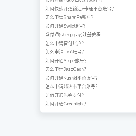
如何快速开通锦江e卡通平台账号？
怎么申请BharatPe账户？
如何开通Swile账号？
盛付通(sheng pay)注册教程
怎么申请智付账户？
怎么申请Ualá账号？
如何开通Stripe账号？
怎么申请JazzCash？
如何开通Kushki平台账号？
怎么申请越达卡平台账号？
如何开通先锋支付？
如何开通Greenlight？