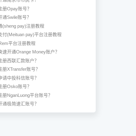
注册Opay账号？
通Swile账号？
(sheng pay)注册教程
付(Meituan pay)平台注册教程
taRem平台注册教程
速开通Orange Money账户？
注册西联汇款账户？
册XTransfer账号？
申请中投科信账号？
注册Osko账号？
册NganLuong平台账号？
开通极简速汇账号？