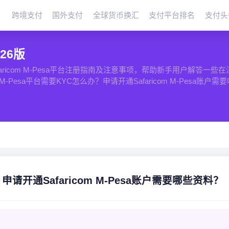
跨境支付
国外支付
全球货币换汇
支付平台排名
支付头
026版
新Safaricom M-Pesa平台注册指南及注意事项，帮助新手用户解答一些在
ricom M-Pesa平台需要KYC怎么办？申请开通Safaricom M-Pe
册？申请开通Safaricom M-Pesa账户需要哪些资料？