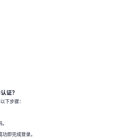
YC认证？
执行以下步骤：
码。
证成功即完成登录。