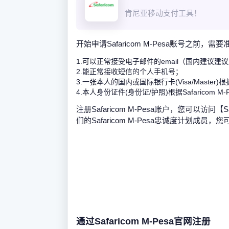
肯尼亚移动支付工具！
开始申请Safaricom M-Pesa账号之前，
1.可以正常接受电子邮件的email（国内建议建议用
2.能正常接收短信的个人手机号；
3.一张本人的国内或国际银行卡(Visa/Master)根
4.本人身份证件(身份证/护照)根据Safaricom 
注册Safaricom M-Pesa账户，您可以访问【
们的Safaricom M-Pesa忠诚度计
通过Safaricom M-Pesa官网注册