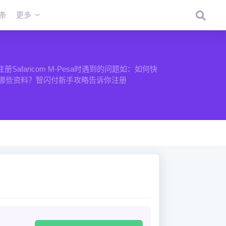
条
更多
注册Safaricom M-Pesa时遇到的问题如：如何快
sa账户需要哪些资料？智闪付新手攻略告诉你注册