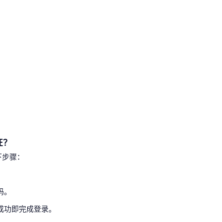
证？
以下步骤：
码。
证成功即完成登录。