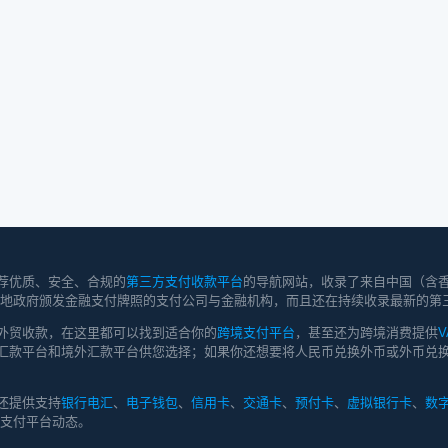
荐优质、安全、合规的
第三方支付收款平台
的导航网站，收录了来自中国（含
持有当地政府颁发金融支付牌照的支付公司与金融机构，而且还在持续收录最新的第
外贸收款，在这里都可以找到适合你的
跨境支付平台
，甚至还为跨境消费提供
V
汇款平台和境外汇款平台供您选择；如果你还想要将人民币兑换外币或外币兑换
还提供支持
银行电汇
、
电子钱包
、
信用卡
、
交通卡
、
预付卡
、
虚拟银行卡
、
数
新支付平台动态。