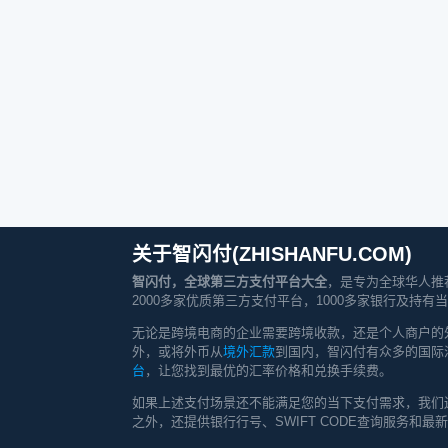
关于智闪付(ZHISHANFU.COM)
智闪付，全球第三方支付平台大全
，是专为全球华人推
2000多家优质第三方支付平台，1000多家银行及
无论是跨境电商的企业需要跨境收款，还是个人商户的
外，或将外币从
境外汇款
到国内，智闪付有众多的国际
台
，让您找到最优的汇率价格和兑换手续费。
如果上述支付场景还不能满足您的当下支付需求，我们
之外，还提供银行行号、SWIFT CODE查询服务和最