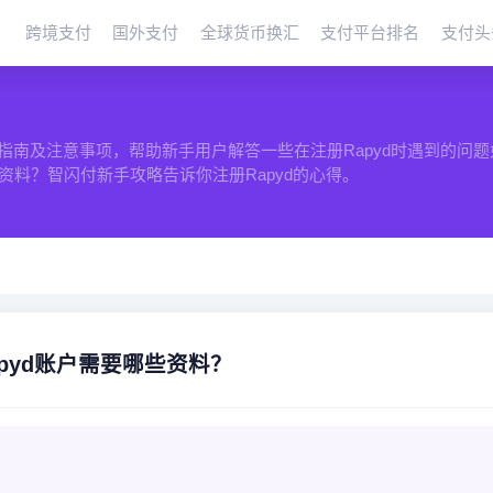
跨境支付
国外支付
全球货币换汇
支付平台排名
支付头
台注册指南及注意事项，帮助新手用户解答一些在注册Rapyd时遇到的问题
些资料？智闪付新手攻略告诉你注册Rapyd的心得。
apyd账户需要哪些资料？