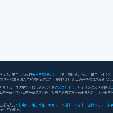
荐优质、安全、合规的
第三方支付收款平台
的导航网站，收录了来自中国（含
持有当地政府颁发金融支付牌照的支付公司与金融机构，而且还在持续收录最新的第
外贸收款，在这里都可以找到适合你的
跨境支付平台
，甚至还为跨境消费提供
V
汇款平台和境外汇款平台供您选择；如果你还想要将人民币兑换外币或外币兑换
还提供支持
银行电汇
、
电子钱包
、
信用卡
、
交通卡
、
预付卡
、
虚拟银行卡
、
数
新支付平台动态。