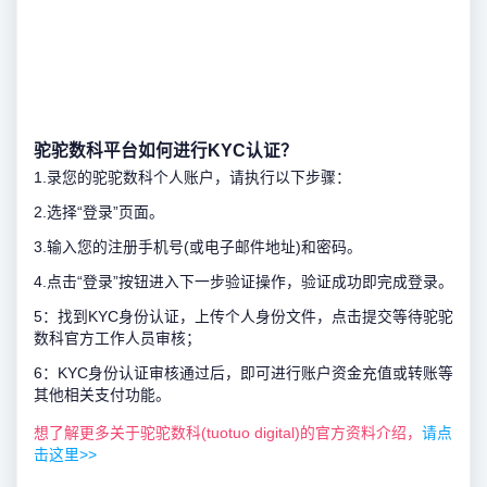
驼驼数科平台如何进行KYC认证？
1.录您的驼驼数科个人账户，请执行以下步骤：
2.选择“登录”页面。
3.输入您的注册手机号(或电子邮件地址)和密码。
4.点击“登录”按钮进入下一步验证操作，验证成功即完成登录。
5：找到KYC身份认证，上传个人身份文件，点击提交等待驼驼
数科官方工作人员审核；
6：KYC身份认证审核通过后，即可进行账户资金充值或转账等
其他相关支付功能。
想了解更多关于驼驼数科(tuotuo digital)的官方资料介绍，
请点
击这里>>