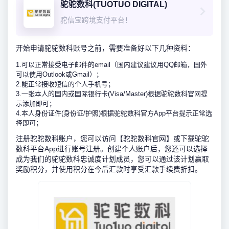
驼驼数科(TUOTUO DIGITAL)
驼信宝跨境支付平台！
开始申请驼驼数科账号之前，需要准备好以下几种资料：
1.可以正常接受电子邮件的email（国内建议建议用QQ邮箱，国外
可以使用Outlook或Gmail）；
2.能正常接收短信的个人手机号；
3.一张本人的国内或国际银行卡(Visa/Master)根据驼驼数科官网提
示添加即可；
4.本人身份证件(身份证/护照)根据驼驼数科官方App平台提示正常选
择即可；
注册驼驼数科账户，您可以访问【驼驼数科官网】或下载驼驼
数科平台App进行账号注册。创建个人账户后，您还可以选择
成为我们的驼驼数科忠诚度计划成员，您可以通过该计划赢取
奖励积分，并使用积分在今后汇款时享受汇款手续费折扣。