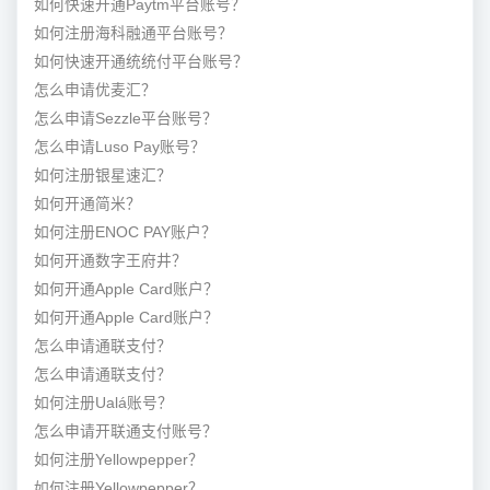
如何快速开通Paytm平台账号？
如何注册海科融通平台账号？
如何快速开通统统付平台账号？
怎么申请优麦汇？
怎么申请Sezzle平台账号？
怎么申请Luso Pay账号？
如何注册银星速汇？
如何开通简米？
如何注册ENOC PAY账户？
如何开通数字王府井？
如何开通Apple Card账户？
如何开通Apple Card账户？
怎么申请通联支付？
怎么申请通联支付？
如何注册Ualá账号？
怎么申请开联通支付账号？
如何注册Yellowpepper？
如何注册Yellowpepper？