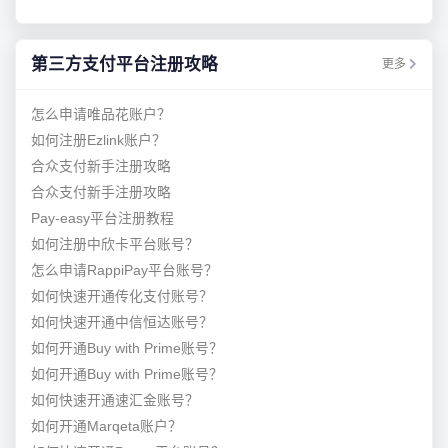
第三方支付平台注册攻略
更多
怎么申请唯品花账户？
如何注册Ezlink账户？
合众支付新手注册攻略
合众支付新手注册攻略
Pay-easy平台注册教程
如何注册中欣卡平台账号？
怎么申请RappiPay平台账号？
如何快速开通传化支付账号？
如何快速开通中信恒达账号？
如何开通Buy with Prime账号？
如何开通Buy with Prime账号？
如何快速开通速汇金账号？
如何开通Marqeta账户？