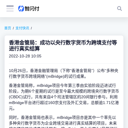
首页
支付快讯
香港金管局：成功以央行数字货币为跨境支付等
进行真实结算
2022-10-28 10:05
10月26日，香港金融管理局（下称“香港金管局”）公布“多种央
行数字货币跨境网络”(mBridge)的试行成果。
香港金管局称，mBridge项目今年第三季由实验阶段迈进试行
阶段，为期6个星期的试行是至今最大规模的跨境央行数字货币
(CBDC)试行，共有来自4个司法管辖区的20间银行参与，利用
mBridge平台进行超过160宗支付及外汇交易，总额逾1.71亿港
元。
同时，香港金管局也表示，mBridge项目亦是其中一个率先以
多种央行数字货币为企业跨境交易进行真实结算的项目，未来