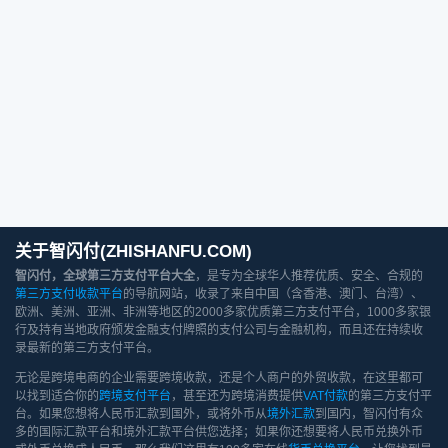
关于智闪付(ZHISHANFU.COM)
智闪付，全球第三方支付平台大全
，是专为全球华人推荐优质、安全、合规的
第三方支付收款平台
的导航网站，收录了来自中国（含香港、澳门、台湾）、
欧洲、美洲、亚洲、非洲等地区的2000多家优质第三方支付平台，1000多家银
行及持有当地政府颁发金融支付牌照的支付公司与金融机构，而且还在持续收
录最新的第三方支付平台。
无论是跨境电商的企业需要跨境收款，还是个人商户的外贸收款，在这里都可
以找到适合你的
跨境支付平台
，甚至还为跨境消费提供
VAT付款
的第三方支付平
台。如果您想将人民币汇款到国外，或将外币从
境外汇款
到国内，智闪付有众
多的国际汇款平台和境外汇款平台供您选择；如果你还想要将人民币兑换外币