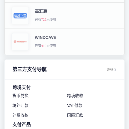
高汇通
已有
722
人使用
WINDCAVE
已有
410
人使用
第三方支付导航
更多
跨境支付
货币兑换
跨境收款
境外汇款
VAT付款
外贸收款
国际汇款
支付产品