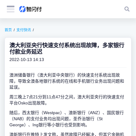
首页
支付快讯
澳大利亚央行快速支付系统出现故障，多家银行
付款业务延迟
2022-10-13 14:13
澳洲储备银行（澳大利亚中央银行）的快速支付系统出现故
障，导致全澳各地银行系统的在线和手机银行业务出现问题和
延误。
周三晚上7点21分到11点47分之间，澳大利亚央行的快速支付
平台Osko出现故障。
随后，西太银行（Westpac）、澳新银行（ANZ）、国民银行
（NAB）的支付业务均出现问题，圣乔治银行（St
George）、Ing银行等小银行也受到影响。
澳新银行在推特上发文称，虽然故障已经解决，但其它金融机