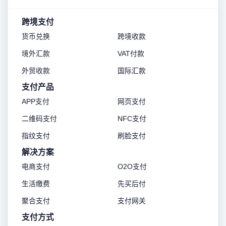
跨境支付
货币兑换
跨境收款
境外汇款
VAT付款
外贸收款
国际汇款
支付产品
APP支付
网页支付
二维码支付
NFC支付
指纹支付
刷脸支付
解决方案
电商支付
O2O支付
生活缴费
先买后付
聚合支付
支付网关
支付方式