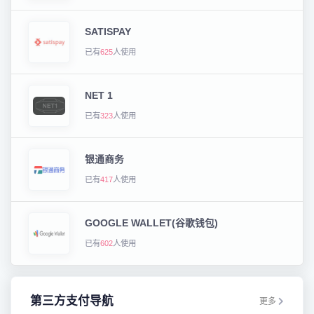
SATISPAY
已有
625
人使用
NET 1
已有
323
人使用
银通商务
已有
417
人使用
GOOGLE WALLET(谷歌钱包)
已有
602
人使用
第三方支付导航
更多