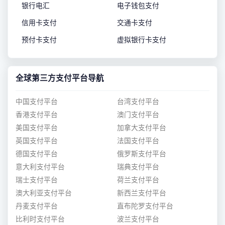
银行电汇
电子钱包支付
信用卡支付
交通卡支付
预付卡支付
虚拟银行卡支付
全球第三方支付平台导航
中国支付平台
台湾支付平台
香港支付平台
澳门支付平台
美国支付平台
加拿大支付平台
英国支付平台
法国支付平台
德国支付平台
俄罗斯支付平台
意大利支付平台
瑞典支付平台
瑞士支付平台
荷兰支付平台
澳大利亚支付平台
新西兰支付平台
丹麦支付平台
直布陀罗支付平台
比利时支付平台
波兰支付平台