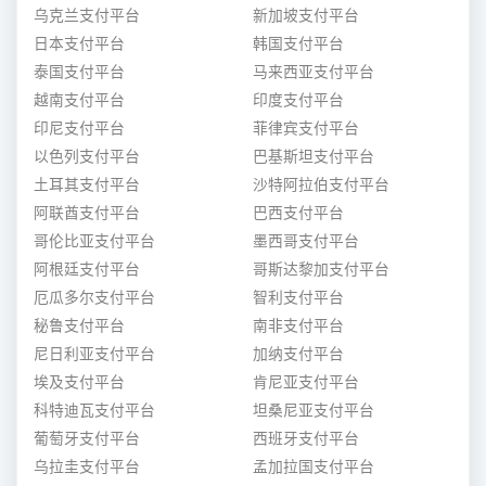
乌克兰支付平台
新加坡支付平台
日本支付平台
韩国支付平台
泰国支付平台
马来西亚支付平台
越南支付平台
印度支付平台
印尼支付平台
菲律宾支付平台
以色列支付平台
巴基斯坦支付平台
土耳其支付平台
沙特阿拉伯支付平台
阿联酋支付平台
巴西支付平台
哥伦比亚支付平台
墨西哥支付平台
阿根廷支付平台
哥斯达黎加支付平台
厄瓜多尔支付平台
智利支付平台
秘鲁支付平台
南非支付平台
尼日利亚支付平台
加纳支付平台
埃及支付平台
肯尼亚支付平台
科特迪瓦支付平台
坦桑尼亚支付平台
葡萄牙支付平台
西班牙支付平台
乌拉圭支付平台
孟加拉国支付平台