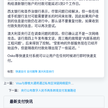
构给澳新银行账户的付款可能延迟1到2个工作日。
西太银行和圣乔治银行表示，尽管问题已经解决，但一些在线
或手机银行支付可能需要更长的时间来处理，因此如果用户收
到的信息是付款仍在进行中，那么请不要重复付款，如果收到
付款失败的信息，可以再次尝试。
澳大利亚央行正在调查问题的原因，但已确认这不是一次网络
攻击。该行周四上午发布推文说，周三晚的故障是“内部系统的
工程问题”，后来得到了控制。“受影响的外部服务现在已经开
始运作，但是隔夜的付款处理出现了一些延迟。”
Osko等快速支付系统可以让用户在任何时候进行即时快速支
付。
标签：
快速支付
支付故障
澳大利亚央行
上一篇：
Visa与摩根大通将通过私有区块链网络提升跨境支付效率
下一篇：
央行公布数字人民币两条跨境支付发展路径
最新支付快讯