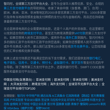
智闪付，全球第三方支付平台大全
，是专为全球华人推荐优质、安全、合规的
第三方支付收款平台
的导航网站，收录了来自中国（含香港、澳门、台湾）、
欧洲、美洲、亚洲、非洲等地区的2000多家优质第三方支付平台，1000多家银
行及持有当地政府颁发金融支付牌照的支付公司与金融机构，而且还在持续收
录最新的第三方支付平台。
无论是跨境电商的企业需要跨境收款，还是个人商户的外贸收款，在这里都可
以找到适合你的
跨境支付平台
，甚至还为跨境消费提供
VAT付款
的第三方支付平
台。如果您想将人民币汇款到国外，或将外币从
境外汇款
到国内，智闪付有众
多的国际汇款平台和境外汇款平台供您选择；如果你还想要将人民币兑换外币
或外币兑换成人民币，那么我们这里有100多家在线
货币兑换平台
，让您找到最
优的汇率价格和兑换手续费。
如果上述支付场景还不能满足您的当下支付需求，我们还提供支持
银行电汇
、
电子钱包
、
信用卡
、
交通卡
、
预付卡
、
虚拟银行卡
、
数字货币
等支付方式的平
台导航。除了推荐第三方支付平台之外，还提供银行行号、SWIFT CODE查询
服务和最新支付平台动态。
中国支付网(含港澳台)
|
亚洲支付网
|
欧洲支付网
|
非洲支付网
|
美洲支付
网
|
大洋洲支付网
|
跨境支付网
|
海外支付网
|
全球货币兑换平台大全
|
全
球支付平台排行TOP100
友情链接：
智闪付
中华特产网
通达出海
AI工具集合
亿商跨境通
【跑巡】官方赛事报
名网
户外实验室
专业SEO服务
签证快
马拉松中文站
好牙科
中立品牌榜
科普大全
小
白购
金榜网
天下财经
中国企业名录
普兰特
国泰康
如鹊
青柚子
懂保网
LemonFit
新民
保
VISA Beta（维萨贝塔）
探野TANYE