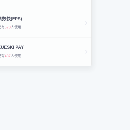
转数快(FPS)
已有
570
人使用
KUESKI PAY
已有
437
人使用