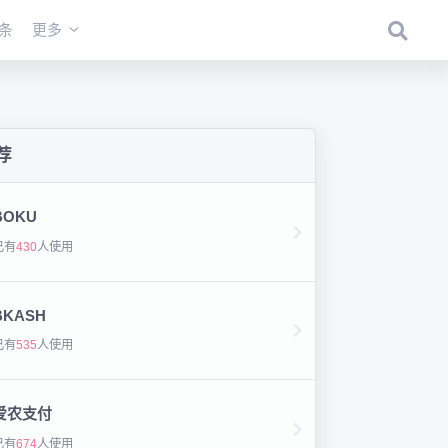
条
更多
荐
BOKU
已有
430
人使用
BKASH
已有
535
人使用
爱农支付
已有
674
人使用