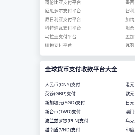
哥伦比亚支付平台
墨西
厄瓜多尔支付平台
智利
尼日利亚支付平台
加纳
科特迪瓦支付平台
坦桑
乌拉圭支付平台
孟加
缅甸支付平台
瓦努
全球货币支付收款平台大全
人民币(CNY)支付
港元
英镑(GBP)支付
欧元
新加坡元(SGD)支付
日元
新台币(TWD)支付
澳门
波兰兹罗提(PLN)支付
乌克
越南盾(VND)支付
印度