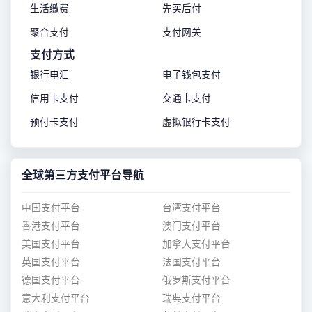
生活缴费
先买后付
聚合支付
支付网关
支付方式
银行电汇
电子钱包支付
信用卡支付
交通卡支付
预付卡支付
虚拟银行卡支付
全球第三方支付平台导航
中国支付平台
台湾支付平台
香港支付平台
澳门支付平台
美国支付平台
加拿大支付平台
英国支付平台
法国支付平台
德国支付平台
俄罗斯支付平台
意大利支付平台
瑞典支付平台