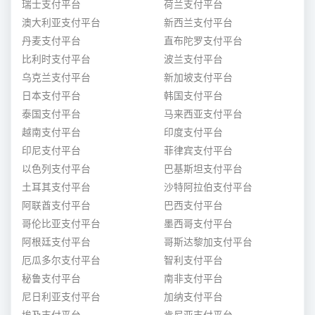
瑞士支付平台
荷兰支付平台
澳大利亚支付平台
新西兰支付平台
丹麦支付平台
直布陀罗支付平台
比利时支付平台
波兰支付平台
乌克兰支付平台
新加坡支付平台
日本支付平台
韩国支付平台
泰国支付平台
马来西亚支付平台
越南支付平台
印度支付平台
印尼支付平台
菲律宾支付平台
以色列支付平台
巴基斯坦支付平台
土耳其支付平台
沙特阿拉伯支付平台
阿联酋支付平台
巴西支付平台
哥伦比亚支付平台
墨西哥支付平台
阿根廷支付平台
哥斯达黎加支付平台
厄瓜多尔支付平台
智利支付平台
秘鲁支付平台
南非支付平台
尼日利亚支付平台
加纳支付平台