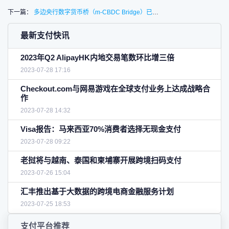
下一篇：
多边央行数字货币桥（m-CBDC Bridge）已顺利完成真实交易试点测试
最新支付快讯
2023年Q2 AlipayHK内地交易笔数环比增三倍
2023-07-28 17:16
Checkout.com与网易游戏在全球支付业务上达成战略合
作
2023-07-28 14:32
Visa报告：马来西亚70%消费者选择无现金支付
2023-07-28 09:22
老挝将与越南、泰国和柬埔寨开展跨境扫码支付
2023-07-26 15:04
汇丰推出基于大数据的跨境电商金融服务计划
2023-07-25 18:53
支付平台推荐