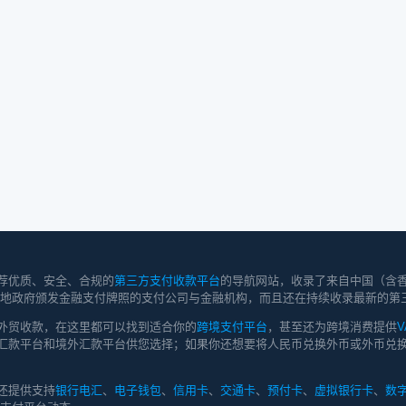
荐优质、安全、合规的
第三方支付收款平台
的导航网站，收录了来自中国（含
持有当地政府颁发金融支付牌照的支付公司与金融机构，而且还在持续收录最新的第
外贸收款，在这里都可以找到适合你的
跨境支付平台
，甚至还为跨境消费提供
V
汇款平台和境外汇款平台供您选择；如果你还想要将人民币兑换外币或外币兑换
还提供支持
银行电汇
、
电子钱包
、
信用卡
、
交通卡
、
预付卡
、
虚拟银行卡
、
数