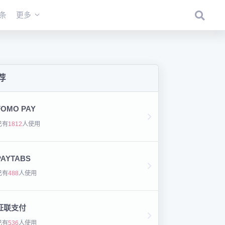
条
更多
荐
FOMO PAY
已有
1812
人使用
PAYTABS
已有
488
人使用
证联支付
已有
536
人使用