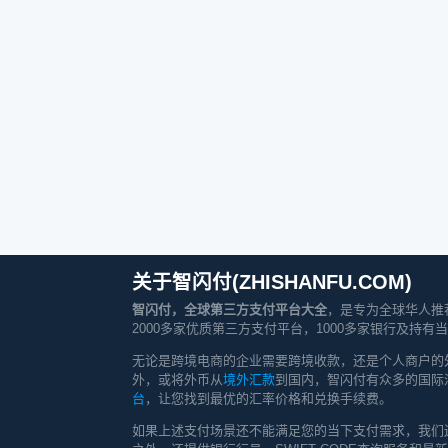
关于智闪付(ZHISHANFU.COM)
智闪付，全球第三方支付平台大全
，是专为全球华人推
2000多家优质第三方支付平台，1000多家银行及
无论是跨境电商的企业需要跨境收款，还是个人商户的
外，或将外币从
境外汇款
到国内，智闪付有众多的国际
台
，让您找到最优的汇率价格和兑换手续费。
如果上述支付场景还不能满足您的当下支付需求，我们