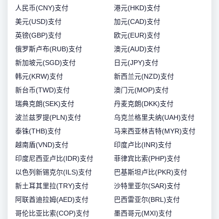
人民币(CNY)支付
港元(HKD)支付
美元(USD)支付
加元(CAD)支付
英镑(GBP)支付
欧元(EUR)支付
俄罗斯卢布(RUB)支付
澳元(AUD)支付
新加坡元(SGD)支付
日元(JPY)支付
韩元(KRW)支付
新西兰元(NZD)支付
新台币(TWD)支付
澳门元(MOP)支付
瑞典克朗(SEK)支付
丹麦克朗(DKK)支付
波兰兹罗提(PLN)支付
乌克兰格里夫纳(UAH)支付
泰铢(THB)支付
马来西亚林吉特(MYR)支付
越南盾(VND)支付
印度卢比(INR)支付
印度尼西亚卢比(IDR)支付
菲律宾比索(PHP)支付
以色列新锡克尔(ILS)支付
巴基斯坦卢比(PKR)支付
新土耳其里拉(TRY)支付
沙特里亚尔(SAR)支付
阿联酋迪拉姆(AED)支付
巴西雷亚尔(BRL)支付
哥伦比亚比索(COP)支付
墨西哥元(MXI)支付