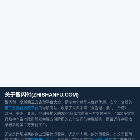
关于智闪付(ZHISHANFU.COM)
智闪付，全球第三方支付平台大全
，是专为全球华人推荐优质、安全、合规的
第三方支付收款平台
的导航网站，收录了来自中国（含香港、澳门、台湾）、
欧洲、美洲、亚洲、非洲等地区的2000多家优质第三方支付平台，1000多家银
行及持有当地政府颁发金融支付牌照的支付公司与金融机构，而且还在持续收
录最新的第三方支付平台。
无论是跨境电商的企业需要跨境收款，还是个人商户的外贸收款，在这里都可