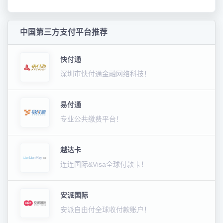
中国第三方支付平台推荐
快付通
深圳市快付通金融网络科技！
易付通
专业公共缴费平台！
越达卡
连连国际&Visa全球付款卡！
安派国际
安派自由付全球收付款账户！