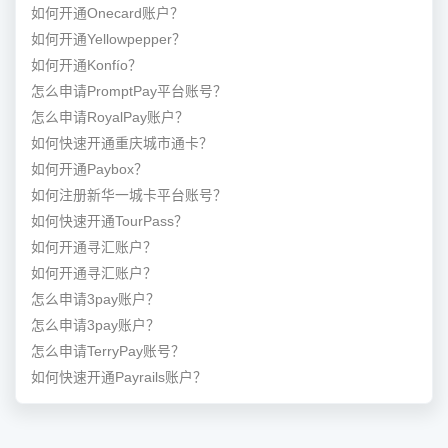
如何开通Onecard账户？
如何开通Yellowpepper？
如何开通Konfío？
怎么申请PromptPay平台账号？
怎么申请RoyalPay账户？
如何快速开通重庆城市通卡？
如何开通Paybox？
如何注册新华一城卡平台账号？
如何快速开通TourPass？
如何开通寻汇账户？
如何开通寻汇账户？
怎么申请3pay账户？
怎么申请3pay账户？
怎么申请TerryPay账号？
如何快速开通Payrails账户？