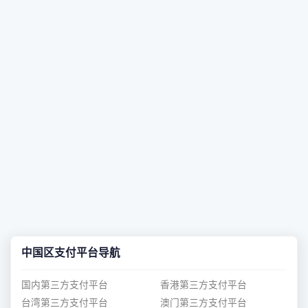
中国区支付平台导航
国内第三方支付平台
香港第三方支付平台
台湾第三方支付平台
澳门第三方支付平台