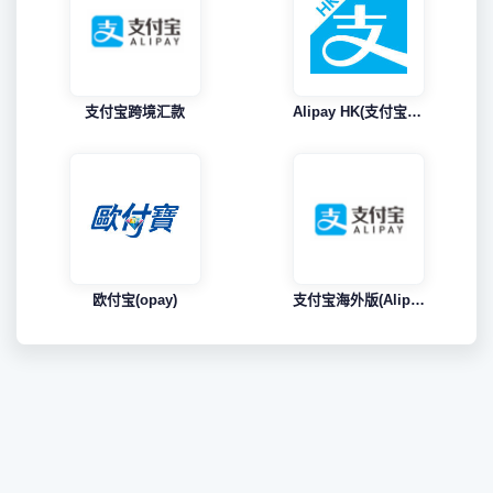
支付宝跨境汇款
Alipay HK(支付宝香港)
欧付宝(opay)
支付宝海外版(Alipay Haiwai)