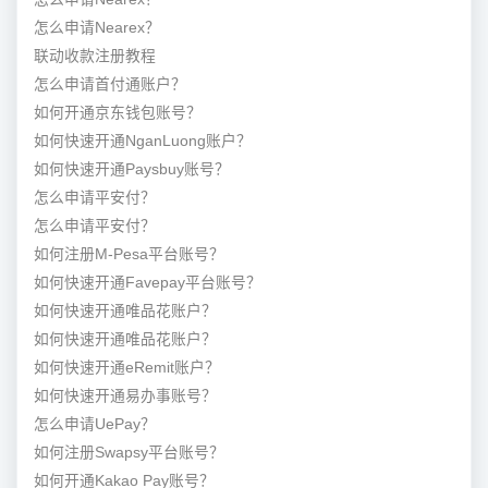
怎么申请Nearex？
联动收款注册教程
怎么申请首付通账户？
如何开通京东钱包账号？
如何快速开通NganLuong账户？
如何快速开通Paysbuy账号？
怎么申请平安付？
怎么申请平安付？
如何注册M-Pesa平台账号？
如何快速开通Favepay平台账号？
如何快速开通唯品花账户？
如何快速开通唯品花账户？
如何快速开通eRemit账户？
如何快速开通易办事账号？
怎么申请UePay？
如何注册Swapsy平台账号？
如何开通Kakao Pay账号？