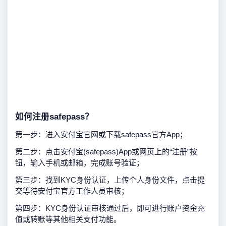
如何注册safepass？
第一步：进入安付宝官网或下载safepass官方App；
第二步：点击安付宝(safepass)App或网页上的“注册”按
钮，输入手机或邮箱，完成账号验证；
第三步：找到KYC身份认证，上传个人身份文件，点击提
交等待安付宝官方工作人员审核；
第四步：KYC身份认证审核通过后，即可进行账户资金充
值或转账等其他相关支付功能。