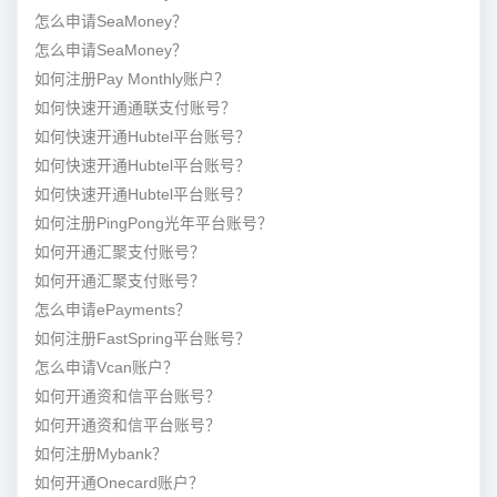
怎么申请SeaMoney？
怎么申请SeaMoney？
如何注册Pay Monthly账户？
如何快速开通通联支付账号？
如何快速开通Hubtel平台账号？
如何快速开通Hubtel平台账号？
如何快速开通Hubtel平台账号？
如何注册PingPong光年平台账号？
如何开通汇聚支付账号？
如何开通汇聚支付账号？
怎么申请ePayments？
如何注册FastSpring平台账号？
怎么申请Vcan账户？
如何开通资和信平台账号？
如何开通资和信平台账号？
如何注册Mybank？
如何开通Onecard账户？