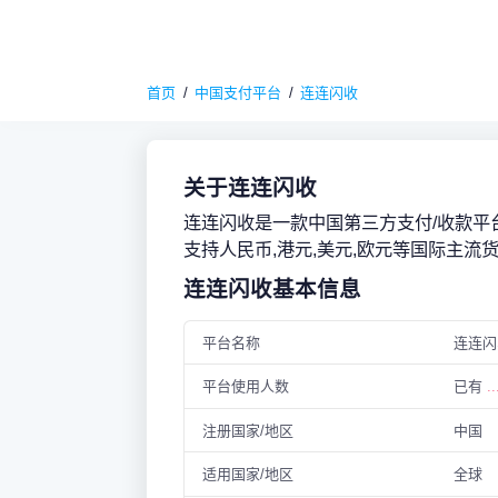
首页
中国支付平台
连连闪收
关于连连闪收
连连闪收是一款中国第三方支付/收款平
支持人民币,港元,美元,欧元等国际主
连连闪收基本信息
平台名称
连连闪
平台使用人数
已有
..
注册国家/地区
中国
适用国家/地区
全球