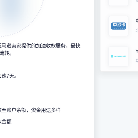
亚马逊卖家提供的加速收款服务，最快
流转。
速7天。
款至账户余额，资金用途多样
款金额