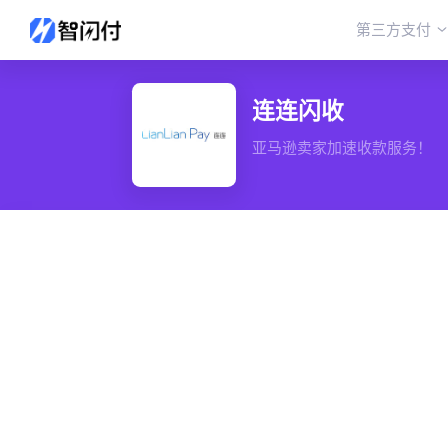
第三方支付
连连闪收
亚马逊卖家加速收款服务！