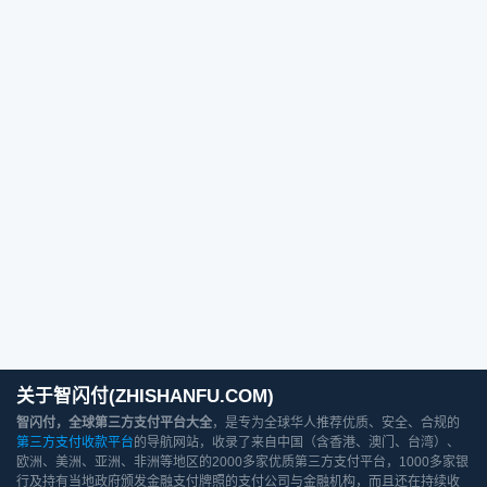
关于智闪付(ZHISHANFU.COM)
智闪付，全球第三方支付平台大全
，是专为全球华人推荐优质、安全、合规的
第三方支付收款平台
的导航网站，收录了来自中国（含香港、澳门、台湾）、
欧洲、美洲、亚洲、非洲等地区的2000多家优质第三方支付平台，1000多家银
行及持有当地政府颁发金融支付牌照的支付公司与金融机构，而且还在持续收