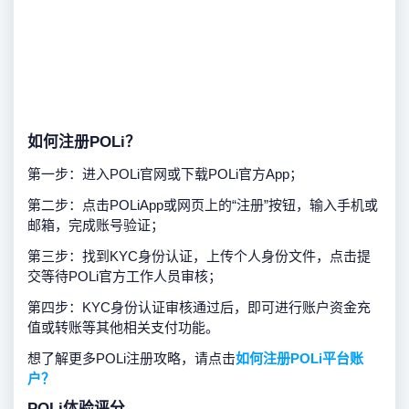
如何注册POLi？
第一步：进入POLi官网或下载POLi官方App；
第二步：点击POLiApp或网页上的“注册”按钮，输入手机或
邮箱，完成账号验证；
第三步：找到KYC身份认证，上传个人身份文件，点击提
交等待POLi官方工作人员审核；
第四步：KYC身份认证审核通过后，即可进行账户资金充
值或转账等其他相关支付功能。
想了解更多POLi注册攻略，请点击
如何注册POLi平台账
户？
POLi体验评分