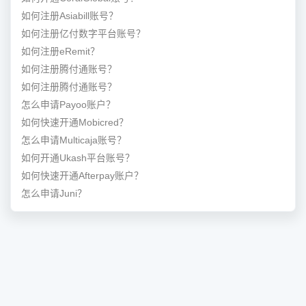
如何注册Asiabill账号？
如何注册亿付数字平台账号？
如何注册eRemit？
如何注册腾付通账号？
如何注册腾付通账号？
怎么申请Payoo账户？
如何快速开通Mobicred？
怎么申请Multicaja账号？
如何开通Ukash平台账号？
如何快速开通Afterpay账户？
怎么申请Juni？