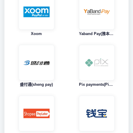
Xoom
Yaband Pay(雅本支付)
盛付通(sheng pay)
Pix payments(Pix支付)