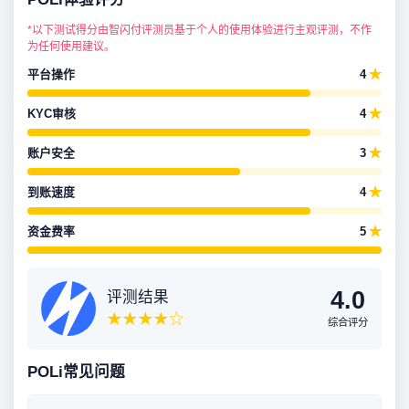
*以下测试得分由智闪付评测员基于个人的使用体验进行主观评测，不作
为任何使用建议。
平台操作
4
★
KYC审核
4
★
账户安全
3
★
到账速度
4
★
资金费率
5
★
4.0
评测结果
★★★★☆
综合评分
POLi常见问题