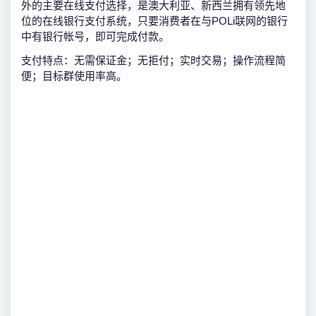
外的主要在线支付选择，是澳大利亚、新西兰拥有领先地
位的在线银行支付系统，只要消费者在与POLi联网的银行
中有银行帐号，即可完成付款。
支付特点：无需保证金；无拒付；实时交易；操作流程简
便；目标群使用率高。