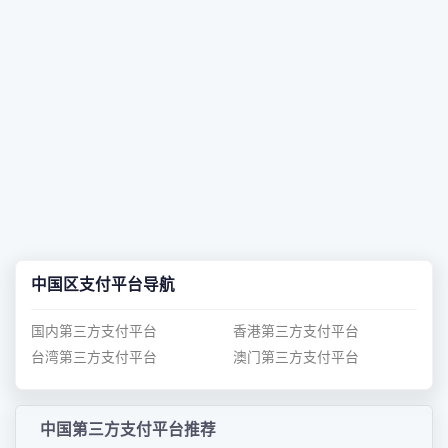
中国区支付平台导航
国内第三方支付平台
香港第三方支付平台
台湾第三方支付平台
澳门第三方支付平台
中国第三方支付平台推荐