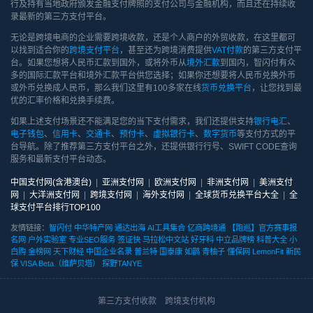
行及持有当地政府颁发金融支付牌照的支付公司与金融机构，而且还在持续收
录最新的第三方支付平台。
无论是跨境电商的企业需要跨境收款，还是个人商户的外贸收款，在这里都可
以找到适合你的
跨境支付平台
，甚至还为跨境消费提供
VAT付款
的第三方支付平
台。如果您想将人民币汇款到国外，或将外币从
境外汇款
到国内，智闪付有众
多的国际汇款平台和境外汇款平台供您选择；如果你还想要将人民币兑换外币
或外币兑换成人民币，那么我们这里有100多家在线
货币兑换平台
，让您找到最
优的汇率价格和兑换手续费。
如果上述支付场景还不能满足您的当下支付需求，我们还提供支持
银行电汇
、
电子钱包
、
信用卡
、
交通卡
、
预付卡
、
虚拟银行卡
、
数字货币
等支付方式的平
台导航。除了推荐第三方支付平台之外，还提供银行行号、SWIFT CODE查询
服务和最新支付平台动态。
中国支付网(含港澳台)
|
亚洲支付网
|
欧洲支付网
|
非洲支付网
|
美洲支付
网
|
大洋洲支付网
|
跨境支付网
|
海外支付网
|
全球货币兑换平台大全
|
全
球支付平台排行TOP100
友情链接：
智闪付
中华特产网
通达出海
AI工具集合
亿商跨境通
【跑巡】官方赛事报
名网
户外实验室
专业SEO服务
签证快
马拉松中文站
好牙科
中立品牌榜
科普大全
小
白购
金榜网
天下财经
中国企业名录
普兰特
国泰康
如鹊
青柚子
懂保网
LemonFit
新民
保
VISA Beta（维萨贝塔）
探野TANYE
第三方支付收款
跨境支付机构