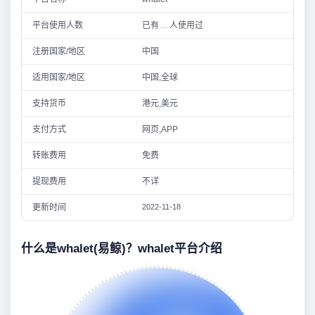
平台使用人数
已有
...
人使用过
注册国家/地区
中国
适用国家/地区
中国,全球
支持货币
港元,美元
支付方式
网页,APP
转账费用
免费
提现费用
不详
更新时间
2022-11-18
什么是whalet(易鲸)？whalet平台介绍