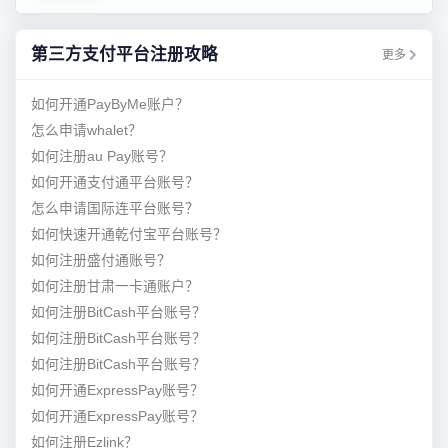
第三方支付平台注册攻略
更多
如何开通PayByMe账户？
怎么申请whalet？
如何注册au Pay账号？
如何开通支付通平台账号？
怎么申请国际连平台账号？
如何快速开通乾付宝平台账号？
如何注册盛付通账号？
如何注册甘肃一卡通账户？
如何注册BitCash平台账号？
如何注册BitCash平台账号？
如何注册BitCash平台账号？
如何开通ExpressPay账号？
如何开通ExpressPay账号？
如何注册Ezlink？