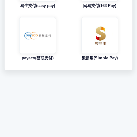
易生支付(easy pay)
网易支付(163 Pay)
payeco(易联支付)
聚易用(Simple Pay)