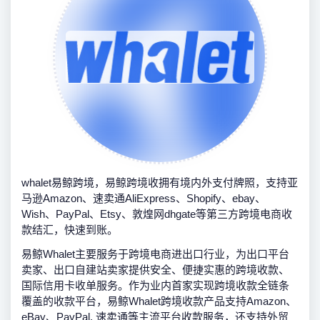
whalet易鲸跨境，易鲸跨境收拥有境内外支付牌照，支持亚
马逊Amazon、速卖通AliExpress、Shopify、ebay、
Wish、PayPal、Etsy、敦煌网dhgate等第三方跨境电商收
款结汇，快速到账。
易鲸Whalet主要服务于跨境电商进出口行业，为出口平台
卖家、出口自建站卖家提供安全、便捷实惠的跨境收款、
国际信用卡收单服务。作为业内首家实现跨境收款全链条
覆盖的收款平台，易鲸Whalet跨境收款产品支持Amazon、
eBay、PayPal. 速卖通等主流平台收款服务，还支持外贸