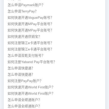
怎么申请Paymark账户？
怎么申请TerryPay？
如何快速开通VoguePay账号？
如何快速开通MPay平台账号？
如何快速开通MPay平台账号？
如何快速开通供销宝？
如何注册锦江e卡通平台账号？
如何注册锦江e卡通平台账号？
怎么申请双乾支付账号？
如何注册Yaband Pay平台账号？
怎么申请快捷通？
怎么申请快捷通？
如何注册PayPay账户？
如何快速开通World First账户？
如何快速开通World First账户？
怎么申请全顺通账户？
怎么申请全顺通账户？