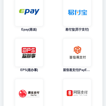
Epay(易派)
易付宝(苏宁支付)
EPS(易办事)
首信易支付(PayEase)